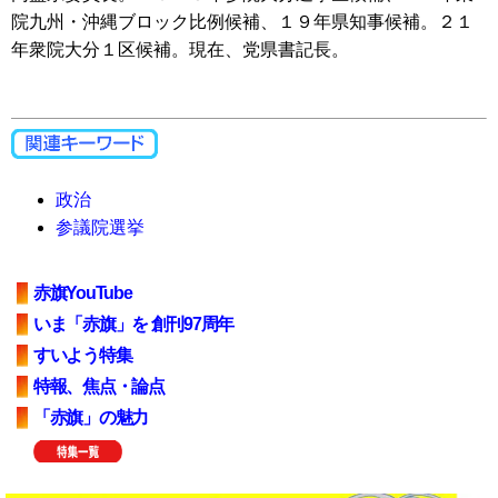
院九州・沖縄ブロック比例候補、１９年県知事候補。２１
年衆院大分１区候補。現在、党県書記長。
政治
参議院選挙
赤旗YouTube
いま「赤旗」を 創刊97周年
すいよう特集
特報、焦点・論点
「赤旗」の魅力