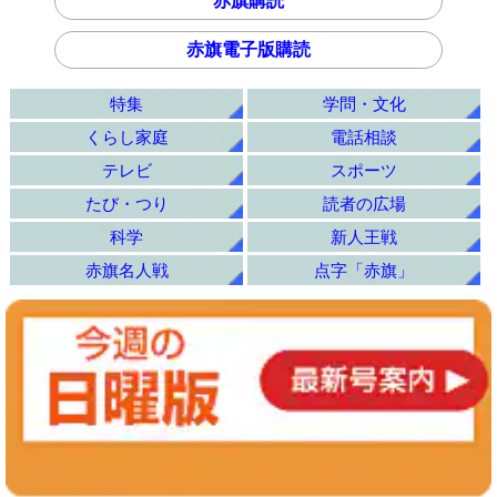
赤旗購読
赤旗電子版購読
特集
学問・文化
くらし家庭
電話相談
テレビ
スポーツ
たび・つり
読者の広場
科学
新人王戦
赤旗名人戦
点字「赤旗」