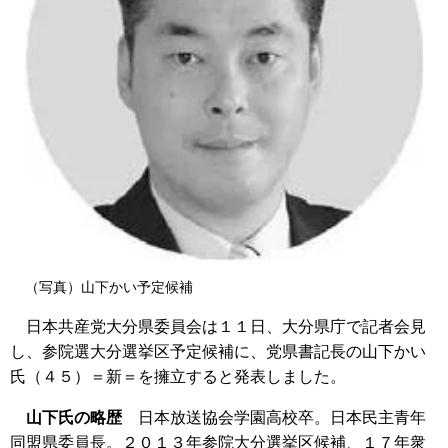
（写真）山下かい予定候補
日本共産党大分県委員会は１１日、大分県庁で記者会見
し、参院選大分選挙区予定候補に、党県書記長の山下かい
氏（４５）＝新＝を擁立すると発表しました。
山下氏の略歴
日本放送協会学園高校卒。日本民主青年
同盟県委員長。２０１３年参院大分選挙区候補、１７年衆