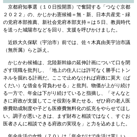
京都府知事選（１０日投開票）で奮闘する「つなぐ京都
２０２２」の、かじかわ憲候補＝無・新、日本共産党・緑
の党府本部推薦、新社会党府本部支持＝は５日、教員時代
を送った城陽市などを回り、支援を呼びかけました。
近鉄大久保駅（宇治市）前では、佐々木真由美宇治市議
（無所属）らと訴え。
かじかわ候補は、北陸新幹線の延伸計画について口を閉
ざす現職を批判し、「地上の住人には許可なく勝手にトン
ネルを掘れる計画だ。ここで止めなければ府政に莫大（ば
くだい）な借金を背負わせる」と批判。物価が上がり続け
る一方で、年金は下がり続けていると指摘し、「そんなと
きに府政が支援してこそ役割を果たせる。ぜひ府の老人医
療費助成制度や子ども医療費無料化の拡充をやらせてほし
い。調子が悪いときは、まず財布と相談ではなく、すぐお
医者さんに相談できる府政の実現を」と力を込めました。
年金生活の女性（７０）は「年金だけで生活は苦しい。