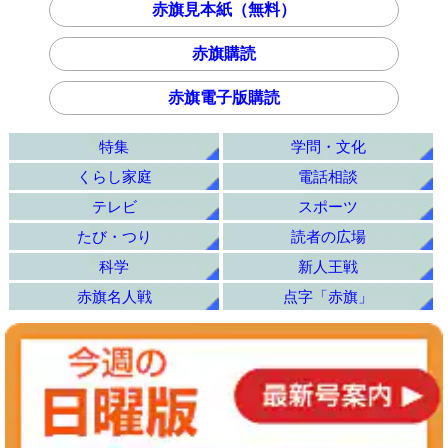
赤旗見本紙（無料）
赤旗購読
赤旗電子版購読
特集
学問・文化
くらし家庭
電話相談
テレビ
スポーツ
たび・つり
読者の広場
科学
新人王戦
赤旗名人戦
点字「赤旗」