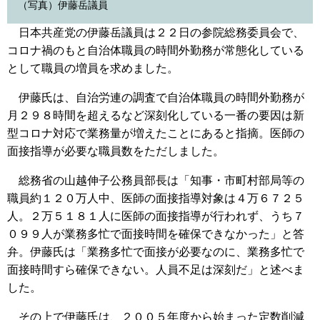
（写真）伊藤岳議員
日本共産党の伊藤岳議員は２２日の参院総務委員会で、
コロナ禍のもと自治体職員の時間外勤務が常態化している
として職員の増員を求めました。
伊藤氏は、自治労連の調査で自治体職員の時間外勤務が
月２９８時間を超えるなど深刻化している一番の要因は新
型コロナ対応で業務量が増えたことにあると指摘。医師の
面接指導が必要な職員数をただしました。
総務省の山越伸子公務員部長は「知事・市町村部局等の
職員約１２０万人中、医師の面接指導対象は４万６７２５
人。２万５１８１人に医師の面接指導が行われず、うち７
０９９人が業務多忙で面接時間を確保できなかった」と答
弁。伊藤氏は「業務多忙で面接が必要なのに、業務多忙で
面接時間すら確保できない。人員不足は深刻だ」と述べま
した。
その上で伊藤氏は、２００５年度から始まった定数削減