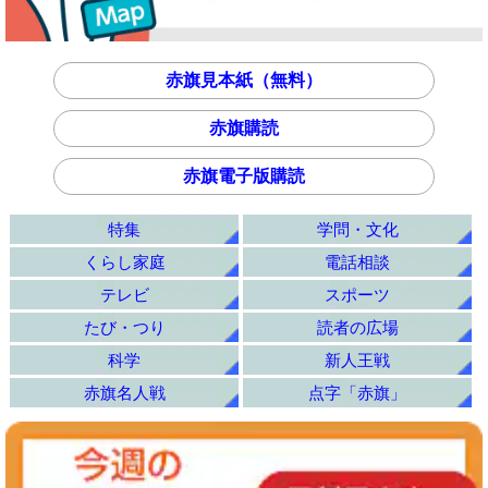
赤旗見本紙（無料）
赤旗購読
赤旗電子版購読
特集
学問・文化
くらし家庭
電話相談
テレビ
スポーツ
たび・つり
読者の広場
科学
新人王戦
赤旗名人戦
点字「赤旗」