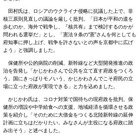
田村氏は、ロシアのウクライナ侵略に抗議した上で、非
核三原則見直しの議論を厳しく批判。「日本が平和の道を
歩むのか、海外で戦争し、『核共有』まで検討するのかが
問われる選挙だ」とし、「憲法９条の“憲”さんを何としても
府知事に押し上げ、戦争を許さないとの声を京都中に広げ
よう」と強調しました。
保健所や公的病院の削減、新幹線など大型開発推進の政
治を告発し「かじかわさんで公共を立て直す府政をつくろ
う。国にきっぱりモノいう、かじかわさんでこそ府民の立
場に立った府政が実現できる」と力を込めました。
かじかわ氏は、コロナ対策で国待ちの現府政を批判。保
健所の増設や中学給食への支援、地域経済を循環させる政
策を紹介し「そのために大借金をつくる北陸新幹線の延伸
計画に立ちはだかりたい。みなさんが主役になる府政に踏
み出そう」と述べました。