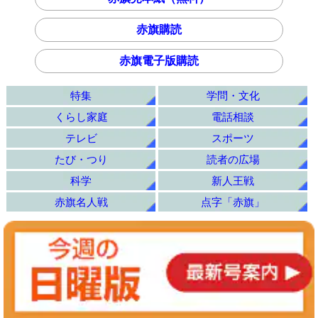
赤旗購読
赤旗電子版購読
特集
学問・文化
くらし家庭
電話相談
テレビ
スポーツ
たび・つり
読者の広場
科学
新人王戦
赤旗名人戦
点字「赤旗」