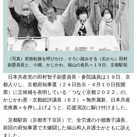
（写真）府政転換を呼びかけ、そろい踏みする（右から）田村
副委員長と、小畑、かじかわ、福山の各氏＝１９日、京都駅前
日本共産党の田村智子副委員長・参院議員は１９日、京
都入りし、京都府知事選（２４日告示・４月１０日投開
票）に立候補を表明している「つなぐ京都２０２２」の、
かじかわ憲・京都総評議長（６２）＝無所属新、日本共産
党推薦＝を押し上げようと、応援演説に駆け付けました。
京都駅前（京都市下京区）で、全労連の小畑雅子議長、
前回の府知事選で大健闘した福山和人弁護士がともに訴え
ました。