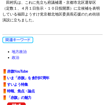
田村氏は、これに先立ち府議補選・京都市北区選挙区
（定数１、４月１日告示・１０日投開票）に立候補を表明
している福田ようすけ党京都北地区委員長応援のため街頭
演説に立ちました。
地方政治
政治
赤旗YouTube
いま「赤旗」を 創刊97周年
すいよう特集
特報、焦点・論点
「赤旗」の魅力