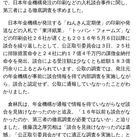
で、日本年金機構発注の印刷などの入札談合事件に関し、
第三者による徹底調査を求めました。
日本年金機構が発注する「ねんきん定期便」の印刷や発
送などの入札で「東洋紙業」「トッパン・フォームズ」な
どの印刷会社２６社が遅くとも２０１６年５月６日以降に
談合を繰り返したとして、公正取引委員会は３日、２５社
に排除措置命令と２４社に約１７億４千万円の課徴金納付
命令を発出。談合による受注額は少なくとも総額１８３億
円余りに上るとみられています。公取の調査では、発注元
の年金機構が事前に談合情報を得て内部調査を実施しなが
ら、談合と認定せず、公取に通報していなかったことがわ
かりました。
倉林氏は、年金機構が通報で情報を得ていながらなぜ談
合を見抜けなかったのかと追及。「１６年以前も談合がな
かったのか、第三者の徹底調査が必要ではないか」と迫り
ました。後藤茂之厚労相は「談合を見抜けなかったのは遺
憾」「公正取引委員会がすでに適正な調査を実施した」と