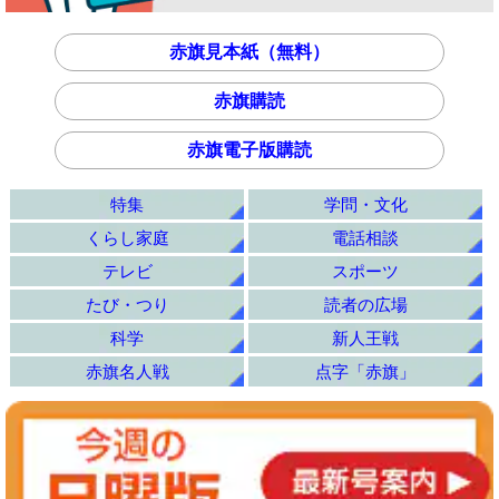
赤旗見本紙（無料）
赤旗購読
赤旗電子版購読
特集
学問・文化
くらし家庭
電話相談
テレビ
スポーツ
たび・つり
読者の広場
科学
新人王戦
赤旗名人戦
点字「赤旗」