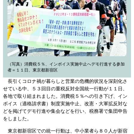
（写真）消費税５％、インボイス実施中止へデモ行進する参加
者＝１１日、東京都新宿区
長引くコロナ禍が暮らしと営業の危機的状況を深刻化さ
せている中、５３回目の重税反対全国統一行動が１１日、
各地で取り組まれました。消費税５％への引き下げ、イン
ボイス（適格請求書）制度実施中止、改憲・大軍拡反対な
どを掲げてデモ行進や集会などを行い、税務署で集団申告
をしました。
東京都新宿区での統一行動は、中小業者ら８０人が新宿