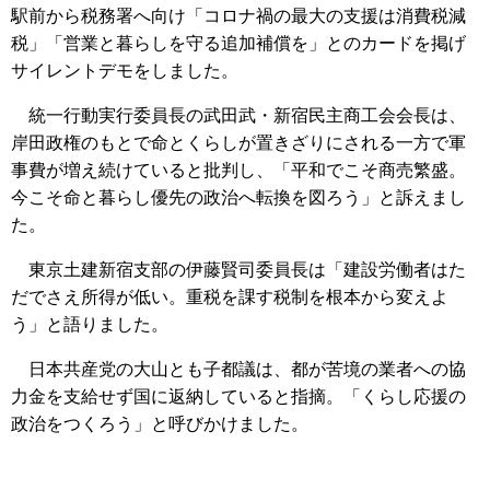
駅前から税務署へ向け「コロナ禍の最大の支援は消費税減
税」「営業と暮らしを守る追加補償を」とのカードを掲げ
サイレントデモをしました。
統一行動実行委員長の武田武・新宿民主商工会会長は、
岸田政権のもとで命とくらしが置きざりにされる一方で軍
事費が増え続けていると批判し、「平和でこそ商売繁盛。
今こそ命と暮らし優先の政治へ転換を図ろう」と訴えまし
た。
東京土建新宿支部の伊藤賢司委員長は「建設労働者はた
だでさえ所得が低い。重税を課す税制を根本から変えよ
う」と語りました。
日本共産党の大山とも子都議は、都が苦境の業者への協
力金を支給せず国に返納していると指摘。「くらし応援の
政治をつくろう」と呼びかけました。