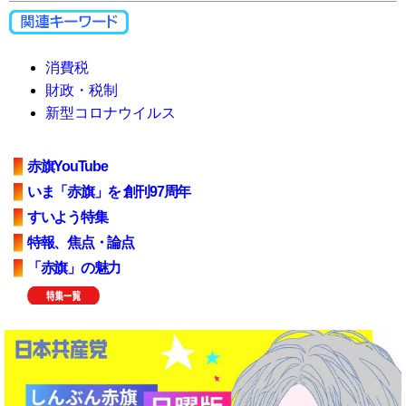
消費税
財政・税制
新型コロナウイルス
赤旗YouTube
いま「赤旗」を 創刊97周年
すいよう特集
特報、焦点・論点
「赤旗」の魅力