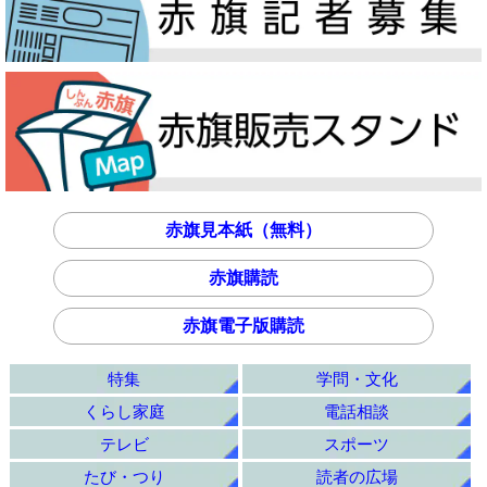
赤旗見本紙（無料）
赤旗購読
赤旗電子版購読
特集
学問・文化
くらし家庭
電話相談
テレビ
スポーツ
たび・つり
読者の広場