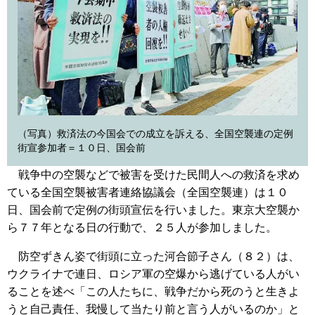
（写真）救済法の今国会での成立を訴える、全国空襲連の定例
街宣参加者＝１０日、国会前
戦争中の空襲などで被害を受けた民間人への救済を求め
ている全国空襲被害者連絡協議会（全国空襲連）は１０
日、国会前で定例の街頭宣伝を行いました。東京大空襲か
ら７７年となる日の行動で、２５人が参加しました。
防空ずきん姿で街頭に立った河合節子さん（８２）は、
ウクライナで連日、ロシア軍の空爆から逃げている人がい
ることを述べ「この人たちに、戦争だから死のうと生きよ
うと自己責任、我慢して当たり前と言う人がいるのか」と