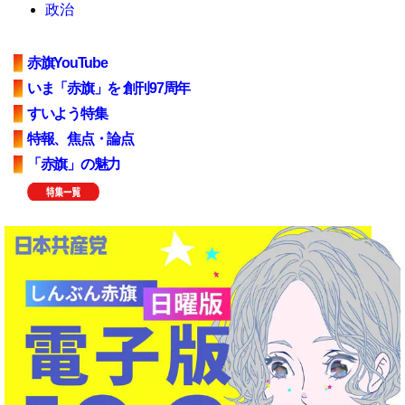
政治
赤旗YouTube
いま「赤旗」を 創刊97周年
すいよう特集
特報、焦点・論点
「赤旗」の魅力