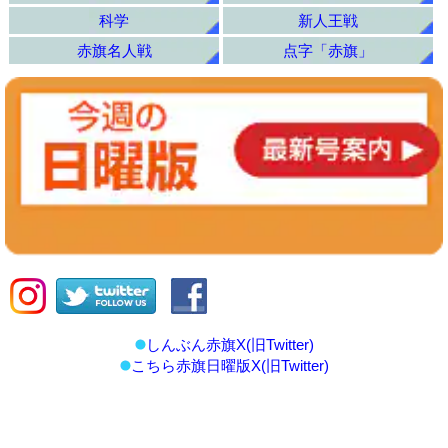
科学
新人王戦
赤旗名人戦
点字「赤旗」
しんぶん赤旗X(旧Twitter)
こちら赤旗日曜版X(旧Twitter)