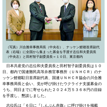
（写真）川合雅幸事務局長（中央右）、ナッケン鯉都首席副代
表（右端）に全国から集まった募金を手渡す志位和夫委員長
（中央左）と田村智子副委員長＝１０日、東京都内
日本共産党の志位和夫委員長と田村智子副委員長は１０
日、都内で国連難民高等弁務官事務所（ＵＮＨＣＲ）のナ
ッケン鯉都駐日首席副代表、国連ＵＮＨＣＲ協会の川合雅
幸事務局長と会い、党が呼び掛けたウクライナ支援募金の
うち、同日までに寄せられた２０２４万５３６８円の目録
を手渡し、懇談しました。
志位氏は「６日に『しんぶん赤旗』に呼び掛けを掲載