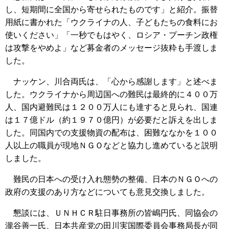
し、短期間に全国から寄せられたものです」と紹介。振替
用紙に書かれた「ウクライナの人、子どもたちの食料にお
使いください」「一秒でもはやく、ロシア・プーチン政権
は攻撃をやめよ」など募金者のメッセージ抜粋も手渡しま
した。
ナッケン、川合両氏は、「心から感謝します」と述べま
した。ウクライナから周辺国への難民は最終的に４００万
人、国内避難民は１２００万人にも達すると見られ、国連
は１７億ドル（約１９７０億円）が必要だと訴えを出しま
した。同国内での支援物資の配布は、困難ななかを１００
人以上の職員が現地ＮＧＯなどと協力し進めていると説明
しました。
難民の日本への受け入れ態勢の整備、日本のＮＧＯへの
政府の支援のあり方などについても意見交換しました。
懇談には、ＵＮＨＣＲ駐日事務所の皆嶋円氏、同協会の
瀧谷善一氏、日本共産党の田川実国際委員会事務局長が同