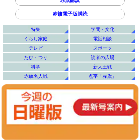
赤旗購読
赤旗電子版購読
特集
学問・文化
くらし家庭
電話相談
テレビ
スポーツ
たび・つり
読者の広場
科学
新人王戦
赤旗名人戦
点字「赤旗」