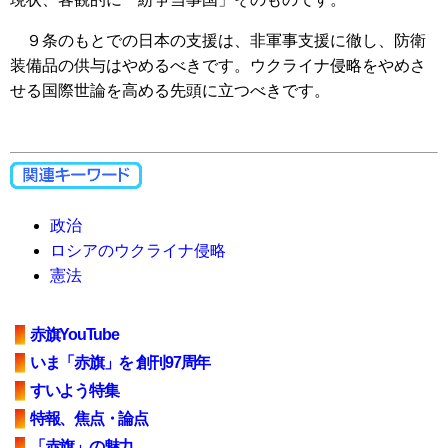
９条のもとでの日本の支援は、非軍事支援に徹し、防衛
装備品の供与はやめるべきです。ウクライナ侵略をやめさ
せる国際世論を高める先頭に立つべきです。
政治
ロシアのウクライナ侵略
憲法
赤旗YouTube
いま「赤旗」を 創刊97周年
すいよう特集
特報、焦点・論点
「赤旗」の魅力