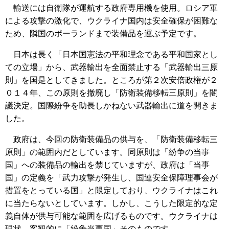
輸送には自衛隊が運航する政府専用機を使用。ロシア軍
による攻撃の激化で、ウクライナ国内は安全確保が困難な
ため、隣国のポーランドまで装備品を運ぶ予定です。
日本は長く「日本国憲法の平和理念である平和国家とし
ての立場」から、武器輸出を全面禁止する「武器輸出三原
則」を国是としてきました。ところが第２次安倍政権が２
０１４年、この原則を撤廃し「防衛装備移転三原則」を閣
議決定。国際紛争を助長しかねない武器輸出に道を開きま
した。
政府は、今回の防衛装備品の供与を、「防衛装備移転三
原則」の範囲内だとしています。同原則は「紛争の当事
国」への装備品の輸出を禁じていますが、政府は「当事
国」の定義を「武力攻撃が発生し、国連安全保障理事会が
措置をとっている国」と限定しており、ウクライナはこれ
に当たらないとしています。しかし、こうした限定的な定
義自体が供与可能な範囲を広げるものです。ウクライナは
現状、客観的に「紛争当事国」そのものです。