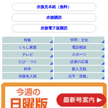
赤旗見本紙（無料）
赤旗購読
赤旗電子版購読
特集
学問・文化
くらし家庭
電話相談
テレビ
スポーツ
たび・つり
読者の広場
科学
新人王戦
赤旗名人戦
点字「赤旗」