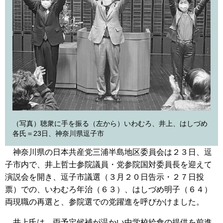
（写真）聴衆に手を振る（左から）いわむろ、井上、はしづめ
各氏＝23日、神奈川県逗子市
神奈川県の日本共産党三浦半島地区委員会は２３日、逗
子市内で、井上哲士参院議員・党参院国対委員長を迎えて
演説会を開き、逗子市議選（３月２０日告示・２７日投
票）での、いわむろ年治（６３）、はしづめ明子（６４）
両現職の再選と、参院選での党躍進を呼びかけました。
井上氏は、両予定候補が温かい中学校給食の提供を前進