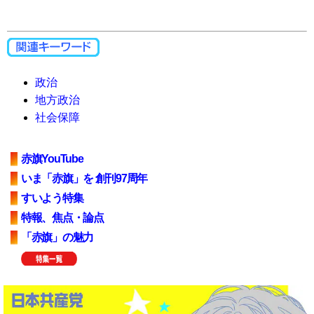
政治
地方政治
社会保障
赤旗YouTube
いま「赤旗」を 創刊97周年
すいよう特集
特報、焦点・論点
「赤旗」の魅力