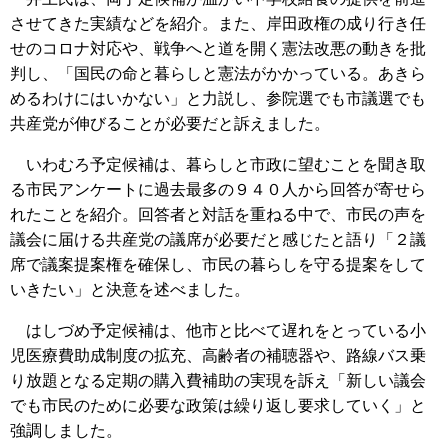
させてきた実績などを紹介。また、岸田政権の成り行き任
せのコロナ対応や、戦争へと道を開く憲法改悪の動きを批
判し、「国民の命と暮らしと憲法がかかっている。あきら
めるわけにはいかない」と力説し、参院選でも市議選でも
共産党が伸びることが必要だと訴えました。
いわむろ予定候補は、暮らしと市政に望むことを聞き取
る市民アンケートに過去最多の９４０人から回答が寄せら
れたことを紹介。回答者と対話を重ねる中で、市民の声を
議会に届ける共産党の議席が必要だと感じたと語り「２議
席で議案提案権を確保し、市民の暮らしを守る提案をして
いきたい」と決意を述べました。
はしづめ予定候補は、他市と比べて遅れをとっている小
児医療費助成制度の拡充、高齢者の補聴器や、路線バス乗
り放題となる定期の購入費補助の実現を訴え「新しい議会
でも市民のために必要な政策は繰り返し要求していく」と
強調しました。