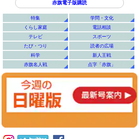
赤旗電子版購読
特集
学問・文化
くらし家庭
電話相談
テレビ
スポーツ
たび・つり
読者の広場
科学
新人王戦
赤旗名人戦
点字「赤旗」