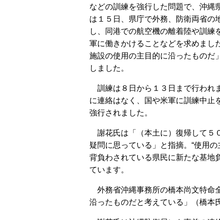
などの訓練を強行した問題で、沖縄
は１５日、県庁で外務、防衛両省の
し、同港での航空機の離着陸や訓練
軍に働きかけることなどを求めまし
施設の使用の主目的に沿ったものだ
しました。
訓練は８日から１３日まで行われ
に連絡はなく、国や米軍に訓練中止
強行されました。
謝花氏は「（本土に）復帰して５０
疑問に思っている」と指摘。“使用の
背負わされている県民に新たな基地
ています。
外務省沖縄事務所の橋本尚文特命全
沿ったものだと考えている」（橋本