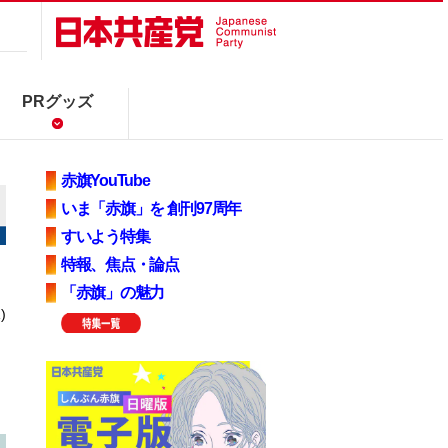
PRグッズ
赤旗YouTube
いま「赤旗」を 創刊97周年
すいよう特集
特報、焦点・論点
「赤旗」の魅力
)