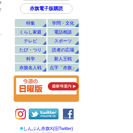
も
赤旗電子版購読
を
特集
学問・文化
くらし家庭
電話相談
テレビ
スポーツ
たび・つり
読者の広場
科学
新人王戦
赤旗名人戦
点字「赤旗」
しんぶん赤旗X(旧Twitter)