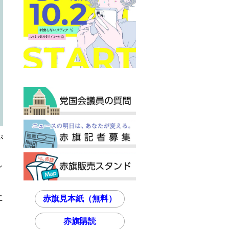
が
し
に
赤旗見本紙（無料）
赤旗購読