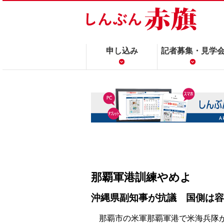
申し込み
記者募集・見学
那覇軍港訓練やめよ
沖縄県副知事が抗議 国側は容
那覇市の米軍那覇軍港で米海兵隊