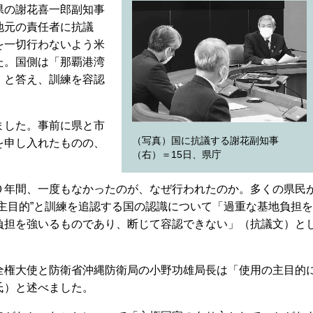
県の謝花喜一郎副知事
地元の責任者に抗議
を一切行わないよう米
た。国側は「那覇港湾
」と答え、訓練を容認
ました。事前に県と市
（写真）国に抗議する謝花副知事
を申し入れたものの、
（右）＝15日、県庁
年間、一度もなかったのが、なぜ行われたのか。多くの県民
主目的”と訓練を追認する国の認識について「過重な基地負担を
負担を強いるものであり、断じて容認できない」（抗議文）と
権大使と防衛省沖縄防衛局の小野功雄局長は「使用の主目的
氏）と述べました。