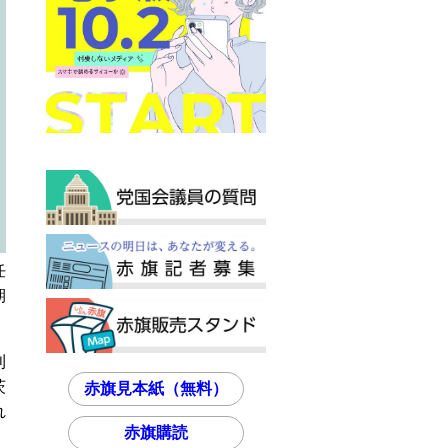
任
期
刈
茨
赤旗見本紙（無料）
れ
赤旗購読