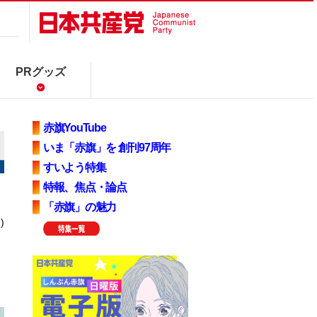
PRグッズ
赤旗YouTube
いま「赤旗」を 創刊97周年
すいよう特集
特報、焦点・論点
「赤旗」の魅力
)