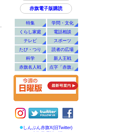
赤旗電子版購読
特集
学問・文化
くらし家庭
電話相談
テレビ
スポーツ
たび・つり
読者の広場
科学
新人王戦
赤旗名人戦
点字「赤旗」
しんぶん赤旗X(旧Twitter)