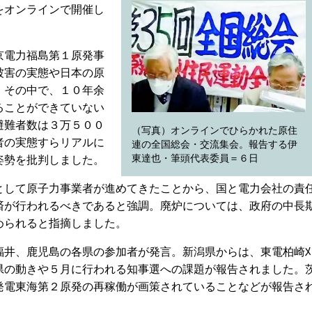
をオンラインで開催し
京電力福島第１原発事
被害の実態や日本の原
。その中で、１０年余
ることができていない
避難者数は３万５００
（写真）オンラインでひらかれた原住
者の実態すらリアルに
連の全国総会・交流集会。報告する伊
東達也・筆頭代表委員＝６日
姿勢を批判しました。
して原子力事業者が進めてきたことから、国と電力会社の責
済が行われるべきであると強調。廃炉については、政府の中長
められると指摘しました。
井、鹿児島の各県の参加者が発言。新潟県からは、東電柏崎
県の動きや５月に行われる知事選への課題が報告されました。
発電東海第２原発の再稼働が画策されていることなどが報告さ