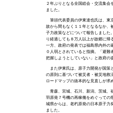
２年ぶりとなる全国総会・交流集会
ました。
筆頭代表委員の伊東達也氏は、東
故から間もなく１１年となるなか、
子力政策などについて報告しました
り経過しても８万人以上が故郷に帰
一方、政府の発表では福島県内外の
０人弱とされていると指摘。「避難
把握しようとしていない」と政府の
また伊東氏は、原子力開発が国策と
の原則に基づいて被災者・被災地救
ロードマップの抜本的な見直しが求
青森、宮城、石川、新潟、茨城、福
羽原発７号機の再稼働をめぐっての
城県からは、老朽原発の日本原子力
ました。