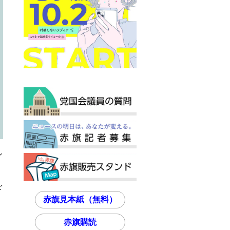
し
を
赤旗見本紙（無料）
赤旗購読