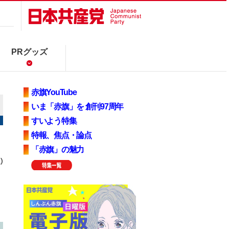
PRグッズ
赤旗YouTube
いま「赤旗」を 創刊97周年
すいよう特集
特報、焦点・論点
「赤旗」の魅力
)