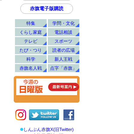
赤旗電子版購読
特集
学問・文化
くらし家庭
電話相談
テレビ
スポーツ
たび・つり
読者の広場
科学
新人王戦
赤旗名人戦
点字「赤旗」
しんぶん赤旗X(旧Twitter)