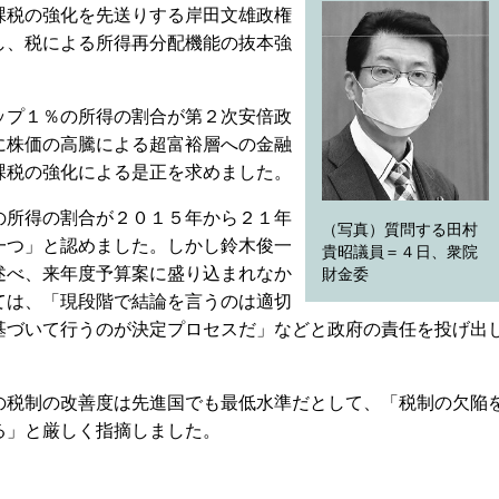
課税の強化を先送りする岸田文雄政権
し、税による所得再分配機能の抜本強
プ１％の所得の割合が第２次安倍政
に株価の高騰による超富裕層への金融
課税の強化による是正を求めました。
所得の割合が２０１５年から２１年
（写真）質問する田村
一つ」と認めました。しかし鈴木俊一
貴昭議員＝４日、衆院
述べ、来年度予算案に盛り込まれなか
財金委
ては、「現段階で結論を言うのは適切
基づいて行うのが決定プロセスだ」などと政府の責任を投げ出
税制の改善度は先進国でも最低水準だとして、「税制の欠陥
る」と厳しく指摘しました。