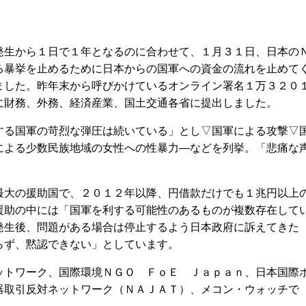
生から１日で１年となるのに合わせて、１月３１日、日本の
る暴挙を止めるために日本からの国軍への資金の流れを止めて
ました。昨年末から呼びかけているオンライン署名１万３２０
に財務、外務、経済産業、国土交通各省に提出しました。
る国軍の苛烈な弾圧は続いている」とし▽国軍による攻撃▽
による少数民族地域の女性への性暴力―などを列挙。「悲痛な
大の援助国で、２０１２年以降、円借款だけでも１兆円以上
援助の中には「国軍を利する可能性のあるものが複数存在して
発生後、問題がある場合は停止するよう日本政府に訴えてきた
らず、黙認できない」としています。
トワーク、国際環境ＮＧＯ ＦｏＥ Ｊａｐａｎ、日本国際
器取引反対ネットワーク（ＮＡＪＡＴ）、メコン・ウォッチで