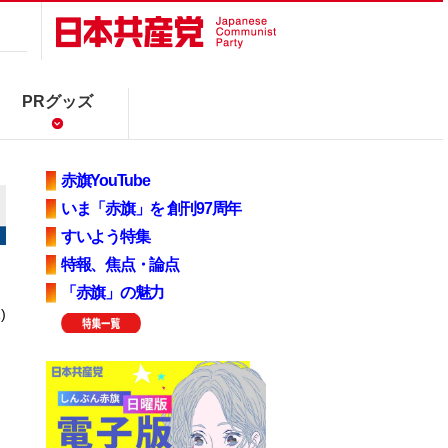
PRグッズ
赤旗YouTube
いま「赤旗」を 創刊97周年
すいよう特集
特報、焦点・論点
「赤旗」の魅力
)