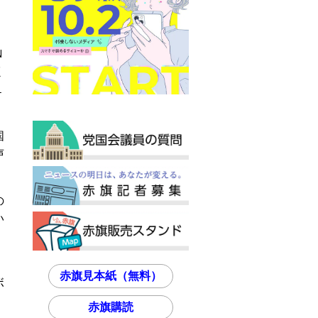
Ｎ
く
１
国
声
の
い
赤旗見本紙（無料）
ボ
赤旗購読