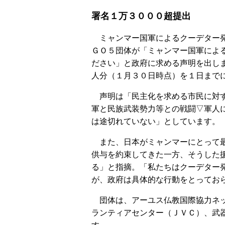
署名１万３０００超提出
ミャンマー国軍によるクーデター発
ＧＯ５団体が「ミャンマー国軍によ
ださい」と政府に求める声明を出し
人分（１月３０日時点）を１日まで
声明は「民主化を求める市民に対す
軍と民族武装勢力等との戦闘▽軍人
は途切れていない」としています。
また、日本がミャンマーにとって最
供与を約束してきた一方、そうした
る」と指摘。「私たちはクーデター
が、政府は具体的な行動をとってお
団体は、アーユス仏教国際協力ネッ
ランティアセンター（ＪＶＣ）、武