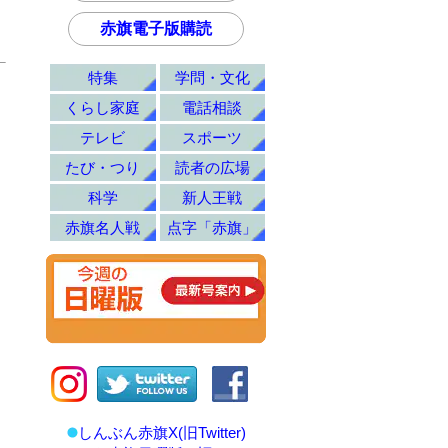
赤旗電子版購読
特集
学問・文化
くらし家庭
電話相談
テレビ
スポーツ
たび・つり
読者の広場
科学
新人王戦
赤旗名人戦
点字「赤旗」
しんぶん赤旗X(旧Twitter)