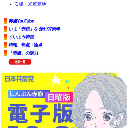
安保・米軍基地
赤旗YouTube
いま「赤旗」を 創刊97周年
すいよう特集
特報、焦点・論点
「赤旗」の魅力