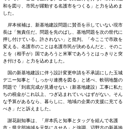
和を図り、市民が躍動する名護市をつくる」と力を込めま
した。
岸本候補は、新基地建設問題に賛否を示していない現市
長は「無責任だ。問題を先のばし、基地問題を次の世代に
押し付けている。許されない」と批判。「今ここで市政を
変える。名護市のことは名護市民が決めるんだと、そのこ
とを（相手が）国であろうと米軍であろうとはっきりと突
き付ける」と力を込めました。
国の新基地建設に伴う設計変更申請を不承認にした玉城
デニー知事と「しっかり連携を図る」と述べ、軟弱地盤の
問題で「到底完成が見通せない（新基地建設）工事に私た
ちの税金がこれ以上、つぎ込まれていいはずがない。そん
な予算があるなら、暮らしに、地域の企業の支援に充てる
べき」だと訴えました。
謝花副知事は、「岸本氏と知事とタッグを組んで名護
市・県北部地域を元気にさせる」と強調。辺野古の新基地