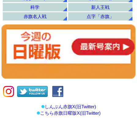
科学
新人王戦
赤旗名人戦
点字「赤旗」
しんぶん赤旗X(旧Twitter)
こちら赤旗日曜版X(旧Twitter)