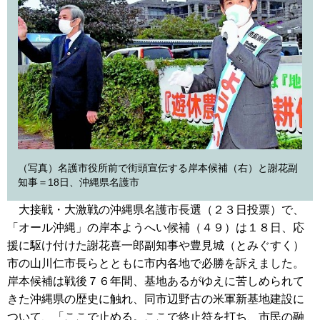
（写真）名護市役所前で街頭宣伝する岸本候補（右）と謝花副
知事＝18日、沖縄県名護市
大接戦・大激戦の沖縄県名護市長選（２３日投票）で、
「オール沖縄」の岸本ようへい候補（４９）は１８日、応
援に駆け付けた謝花喜一郎副知事や豊見城（とみぐすく）
市の山川仁市長らとともに市内各地で必勝を訴えました。
岸本候補は戦後７６年間、基地あるがゆえに苦しめられて
きた沖縄県の歴史に触れ、同市辺野古の米軍新基地建設に
ついて、「ここで止める。ここで終止符を打ち、市民の融