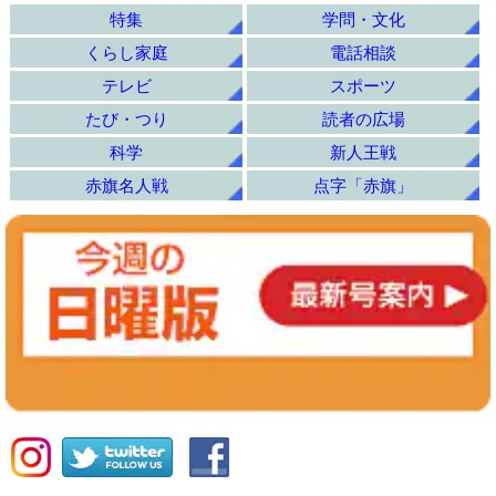
特集
学問・文化
くらし家庭
電話相談
テレビ
スポーツ
たび・つり
読者の広場
科学
新人王戦
赤旗名人戦
点字「赤旗」