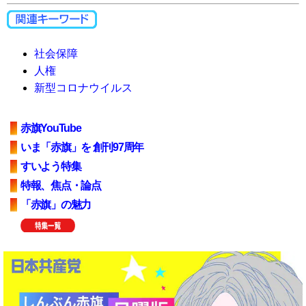
社会保障
人権
新型コロナウイルス
赤旗YouTube
いま「赤旗」を 創刊97周年
すいよう特集
特報、焦点・論点
「赤旗」の魅力