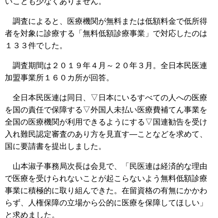
いことも少なくありません。
調査によると、医療機関が無料または低額料金で低所得
者を対象に診療する「無料低額診療事業」で対応したのは
１３３件でした。
調査期間は２０１９年４月～２０年３月。全日本民医連
加盟事業所１６０カ所が回答。
全日本民医連は同日、▽日本にいるすべての人への医療
を国の責任で保障する▽外国人未払い医療費補てん事業を
全国の医療機関が利用できるようにする▽国連勧告を受け
入れ難民認定審査のあり方を見直す―ことなどを求めて、
国に要請書を提出しました。
山本淑子事務局次長は会見で、「民医連は経済的な理由
で医療を受けられないことが起こらないよう無料低額診療
事業に積極的に取り組んできた。在留資格の有無にかかわ
らず、人権保障の立場から公的に医療を保障してほしい」
と求めました。