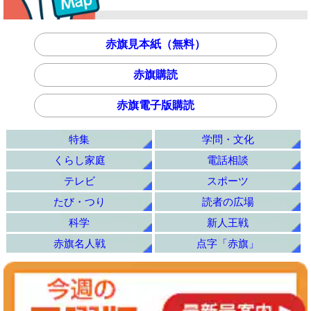
赤旗見本紙（無料）
赤旗購読
赤旗電子版購読
特集
学問・文化
くらし家庭
電話相談
テレビ
スポーツ
たび・つり
読者の広場
科学
新人王戦
赤旗名人戦
点字「赤旗」