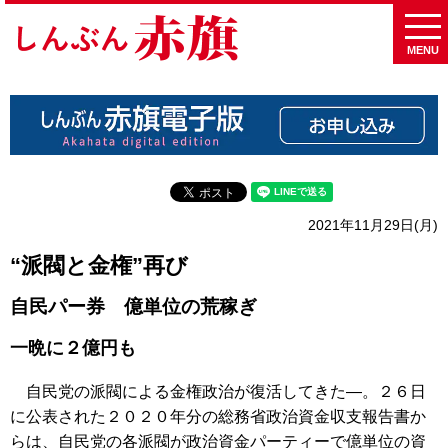
MENU
2021年11月29日(月)
“派閥と金権”再び
自民パー券 億単位の荒稼ぎ
一晩に２億円も
自民党の派閥による金権政治が復活してきた―。２６日
に公表された２０２０年分の総務省政治資金収支報告書か
らは、自民党の各派閥が政治資金パーティーで億単位の資