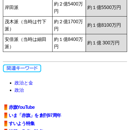
約２億5400万
岸田派
約１億5500万円
円
茂木派（当時は竹下
約２億1700万
約１億8100万円
派）
円
安倍派（当時は細田
約１億8400万
約１億 300万円
派）
円
政治と金
政治
赤旗YouTube
いま「赤旗」を 創刊97周年
すいよう特集