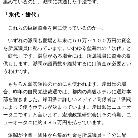
集めているのは、派閥に共通した手法です。
「氷代・餅代」
これらの巨額資金を何に使っているのか―。
いずれの派閥も夏場と年末に５０万～１００万円の資金
を所属議員に配っています。いわゆる盆暮れの「氷代」と
「餅代」です。選挙がある場合には、所属議員に資金の提
供もします。派閥が議員数を維持するには資金が必要とい
うわけです。
もちろん派閥領袖のためにも使われます。岸田氏の場
合、昨年の自民党総裁選では、都内の高級ホテルに選対本
部を置きました。岸田派に詳しいメディア関係者は「派閥
によって使うホテルが決まっています。岸田派はニューオ
ータニです」と言います。宏池政策研究会はその時期、ニ
ューオータニに約４８５万円を払っています。
派閥が企業・団体から集めた金を所属議員＝子分に配