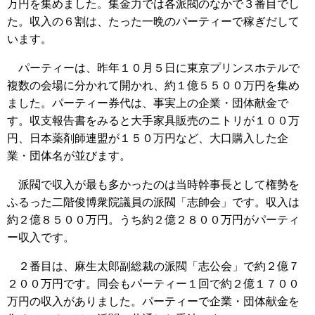
万円を集めました。集金力では各派閥のなかで３番目でし
た。収入の６割は、たった一晩のパーティーで稼ぎだして
います。
パーティーは、昨年１０月５日に東京プリンスホテルで
複数の会場に分かれて開かれ、約１億５５００万円を集め
ました。パーティー券代は、事実上の企業・団体献金で
す。収支報告書をみると大手家具販売のニトリが１００万
円、日本薬剤師連盟が１５０万円など、大口購入した企
業・団体名が並びます。
派閥で収入が最も多かったのは当時幹事長として権勢を
ふるった二階俊博衆院議員の派閥「志帥会」です。収入は
約２億８５００万円。うち約２億２８００万円がパーティ
ー収入です。
２番目は、麻生太郎副総裁の派閥「志公会」で約２億７
２００万円です。同会もパーティー１回で約２億１７００
万円の収入がありました。パーティーで企業・団体献金を