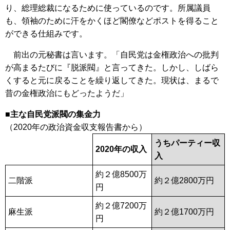
り、総理総裁になるために使っているのです。所属議員
も、領袖のために汗をかくほど閣僚などポストを得ること
ができる仕組みです。
前出の元秘書は言います。「自民党は金権政治への批判
が高まるたびに『脱派閥』と言ってきた。しかし、しばら
くすると元に戻ることを繰り返してきた。現状は、まるで
昔の金権政治にもどったようだ」
■主な自民党派閥の集金力
（2020年の政治資金収支報告書から）
うちパーティー収
2020年の収入
入
約２億8500万
二階派
約２億2800万円
円
約２億7200万
麻生派
約２億1700万円
円