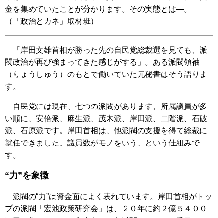
金を集めていたことが分かります。その実態とは―。
（「政治とカネ」取材班）
「岸田文雄首相が勝った先の自民党総裁選を見ても、派
閥政治が再び強まってきた感じがする」。ある派閥領袖
（りょうしゅう）のもとで働いていた元秘書はそう語りま
す。
自民党には現在、七つの派閥があります。所属議員が多
い順に、安倍派、麻生派、茂木派、岸田派、二階派、石破
派、石原派です。岸田首相は、他派閥の支援を得て総裁に
就任できました。議員数がモノをいう、という仕組みで
す。
“力”を象徴
派閥の“力”は資金面によく表れています。岸田首相がトッ
プの派閥「宏池政策研究会」は、２０年に約２億５４００