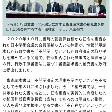
（写真）行政文書不開示決定に対する審査請求書の補充書を提
出し記者会見する学者、法律家＝８日、東京都内
２０２０年１０月に当時の菅義偉首相から任命を拒否さ
れた日本学術会議の会員候補６人と法律家が、情報開示請
求した行政文書を「不開示」などとした政府決定の取り消
しを求めている問題で、任命拒否された当事者と法律家は
８日、行政不服審査法に基づく審査請求書の補充書を政府
に提出しました。
審査請求書は、不開示決定の理由を示さないことを不服
として今年８月に出されました。今回の補充書では、一部
開示された文書をもとに、任命拒否を実質的に判断したの
が杉田和博官房副長官（当時）であるのは明白だと指摘。
６人を選び出す根拠となる文書が「不存在などということ
はあり得ない」として不開示決定の違法性を詳述し、あわ