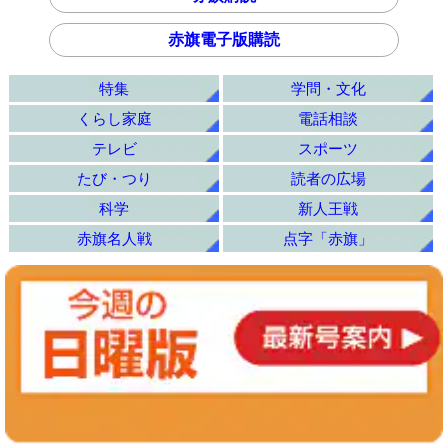
赤旗電子版購読
特集
学問・文化
くらし家庭
電話相談
テレビ
スポーツ
たび・つり
読者の広場
科学
新人王戦
赤旗名人戦
点字「赤旗」