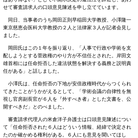
せて審査請求人の口頭意見陳述を申し立てています。
同日、当事者のうち岡田正則早稲田大学教授、小澤隆一
東京慈恵会医科大学教授の２人と法律家３人が記者会見し
ました。
岡田氏はこの１年を振り返り、「人事で行政や学術を支
配しようとする菅政権のやり方が不信任とされた。岸田文
雄首相には任命拒否した違法状態を解決する義務と説明責
任がある」と話しました。
小澤氏は、任命拒否の下地が安倍政権時代からつくられ
てきたことがうかがえるとして、「学術会議の自律性を無
視し官房副長官が６人を『外すべき者』とした文書を、公
開すべきだ」とのべました。
審査請求代理人の米倉洋子弁護士は口頭意見陳述につい
て「任命拒否された６人はどういう情報、経緯で決定され
たのか確かめる権利がある。６人にも意見を聞いてほし