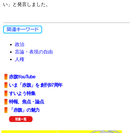
い」と発言しました。
政治
言論・表現の自由
人権
赤旗YouTube
いま「赤旗」を 創刊97周年
すいよう特集
特報、焦点・論点
「赤旗」の魅力