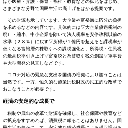
ほか医療・介護・保育・福祉・教育などの拡充をはじめ、
さまざまな分野で国民生活の底上げをはかる提案です。
その財源も示しています。大企業や富裕層に応分の負担
を求めるなどの内容です。具体的には▽大企業優遇税制の
廃止・縮小、中小企業を除いて法人税率を安倍政権以前の
水準（２８％）に戻す▽所得が１億円を超えると課税率が
低くなる富裕層の株取引への課税強化と、所得税・住民税
の最高税率引き上げ▽富裕税と為替取引税の創設▽軍事費
や大型開発の見直しなどです。
コロナ対応の緊急な支出を国債の増発により賄うことは
当然です。一方、恒久的な施策は税財政の民主的な改革で
おこなうことが必要です。
経済の安定的な成長で
税制や歳出の改革で財源を確保し、社会保障や教育など
の拡充をすすめれば、消費税に頼ることはありません。国
民生活を豊かにして、安定的な経済成長による税収増があ