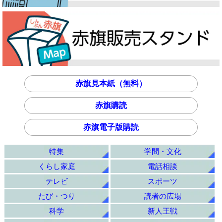
赤旗見本紙（無料）
赤旗購読
赤旗電子版購読
特集
学問・文化
くらし家庭
電話相談
テレビ
スポーツ
たび・つり
読者の広場
科学
新人王戦