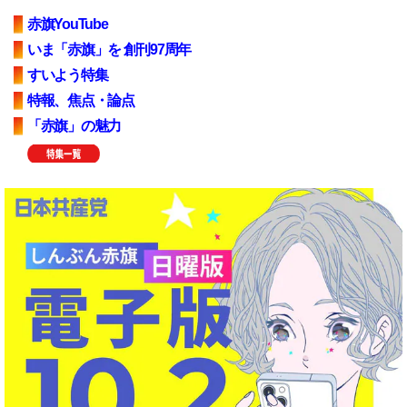
赤旗YouTube
いま「赤旗」を 創刊97周年
すいよう特集
特報、焦点・論点
「赤旗」の魅力