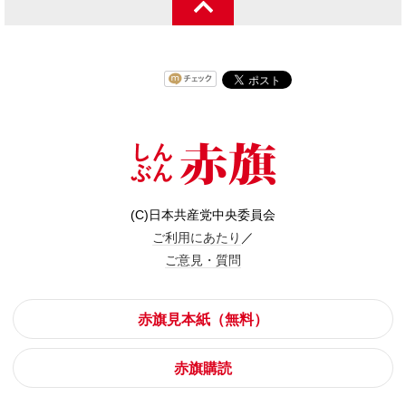
(C)日本共産党中央委員会
ご利用にあたり
／
ご意見・質問
赤旗見本紙（無料）
赤旗購読