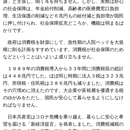
源」と主張し、聞く耳を持ちません。しかし、実際は肝心
の社会保障は、年金給付削減、高齢者の医療費窓口負担
増、生活保護の削減など６兆円もの給付減と負担増が国民
に押し付けられ、社会保障拡充どころか、機能は弱まるば
かりです。
政府は消費税を財源にして、急性期の入院ベッドを大規
模に削る計画をすすめています。消費税が社会保障のため
などということはいよいよ成り立ちません。
１９８９年の消費税導入から３３年間に消費税収の総計
は４４８兆円でした。ほぼ同じ時期に法人３税は３２３兆
円、所得税・住民税は２８６兆円も減りました。消費税は
その穴埋めに消えたのです。大企業や富裕層を優遇する税
のゆがみをただし、国民が安心して暮らせるようにしなけ
ればなりません。
日本共産党はコロナ危機を乗り越え、暮らしに安心と希
望を届ける「新経済提言」を発表しました。消費税減税の