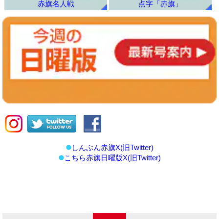
赤旗名人戦
点字「赤旗」
しんぶん赤旗X(旧Twitter)
こちら赤旗日曜版X(旧Twitter)