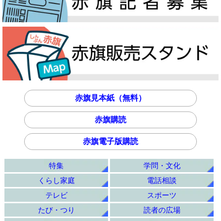
赤旗見本紙（無料）
赤旗購読
赤旗電子版購読
特集
学問・文化
くらし家庭
電話相談
テレビ
スポーツ
たび・つり
読者の広場