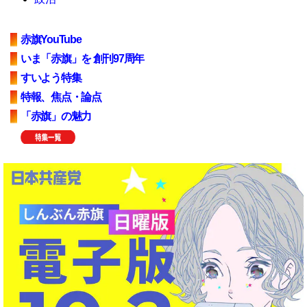
赤旗YouTube
いま「赤旗」を 創刊97周年
すいよう特集
特報、焦点・論点
「赤旗」の魅力