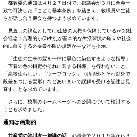
都教委の通知は４月２７日付で、都議会が３月に全会一
致で可決した「こども基本条例」を踏まえ、教職員や生徒
らが話し合う機会を持つよう求めています。
見直しの視点として(1)生徒の人権を保障しているか(2)社
会通念上合理的か(3)生徒が基本的な生活習慣の確立や社会
的に自立する必要最小限の規定か―などを提示。
「生徒の生来の髪を一律に黒色に染色するような指導」
「下着の色の指定やそれに関する指導」を行わないこと、
「高校生らしい」「ツーブロック」（頭頂部とそれ以外で
段差をつける髪形）などあいまいで誤解を受ける記述は見
直すことを求めています。
さらに、校則のホームページへの公開について検討する
ことも求めました。
通知は画期的
共産党の池川友一都議の話
都議会で２０１９年から３