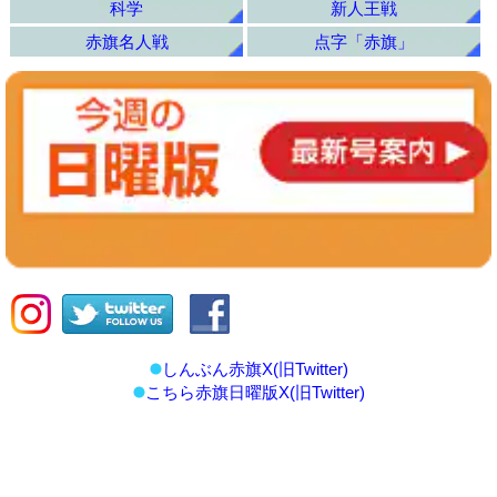
科学
新人王戦
赤旗名人戦
点字「赤旗」
しんぶん赤旗X(旧Twitter)
こちら赤旗日曜版X(旧Twitter)