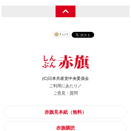
(C)日本共産党中央委員会
ご利用にあたり
／
ご意見・質問
赤旗見本紙（無料）
赤旗購読