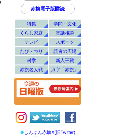
り
赤旗電子版購読
特集
学問・文化
くらし家庭
電話相談
テレビ
スポーツ
たび・つり
読者の広場
科学
新人王戦
赤旗名人戦
点字「赤旗」
しんぶん赤旗X(旧Twitter)