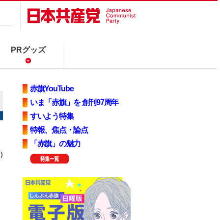
PRグッズ
赤旗YouTube
いま「赤旗」を 創刊97周年
すいよう特集
特報、焦点・論点
「赤旗」の魅力
)