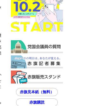
フ
、
避
ラ
悪
述
）
い
を
と
赤旗見本紙（無料）
も
赤旗購読