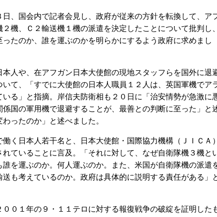
日、国会内で記者会見し、政府が従来の方針を転換して、ア
機２機、Ｃ２輸送機１機の派遣を決定したことについて批判し
至ったのか、誰を運ぶのかを明らかにするよう政府に求めまし
本人や、在アフガン日本大使館の現地スタッフらを国外に退
ついて、「すでに大使館の日本人職員１２人は、英国軍機でア
ている」と指摘。岸信夫防衛相も２０日に「治安情勢が急激に
関係国の軍用機で退避することが、最善との判断に至った」と
変わったのか」と述べました。
働く日本人若干名と、日本大使館・国際協力機構（ＪＩＣＡ
されていることに言及。「それに対して、なぜ自衛隊機３機と
も誰を運ぶのか。何人運ぶのか。また、米国が自衛隊機の派遣
輸送も考えているのか。政府は具体的に説明する責任がある」
００１年の９・１１テロに対する報復戦争の破綻を証明した