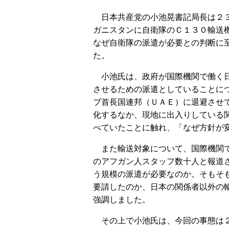
日本共産党の小池晃書記局長は２３
ガニスタンに自衛隊のＣ１３０輸送
なぜ自衛隊の派遣が必要との判断に
た。
小池氏は、政府が国際機関で働く日
させるための派遣としていることに
ブ首長国連邦（ＵＡＥ）に退避させ
化するなか、現地に出入りしている
べていたことに触れ、「なぜ方針が
また輸送対象について、国際機関で
のアフガン人スタッフ数十人と報道
う規模の派遣が必要なのか。そもそ
要請したのか、日本の関係者以外の
強調しました。
その上で小池氏は、今回の事態は２