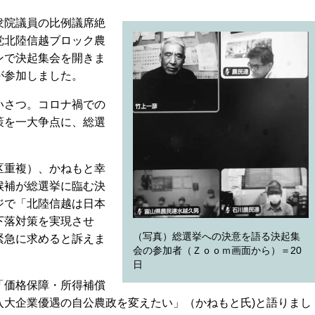
衆院議員の比例議席絶
党北陸信越ブロック農
ンで決起集会を開きま
が参加しました。
いさつ。コロナ禍での
策を一大争点に、総選
。
区重複）、かねもと幸
候補が総選挙に臨む決
ジで「北陸信越は日本
下落対策を実現させ
（写真）総選挙への決意を語る決起集
緊急に求めると訴えま
会の参加者（Ｚｏｏｍ画面から）＝20
日
「価格保障・所得補償
入大企業優遇の自公農政を変えたい」（かねもと氏)と語りまし