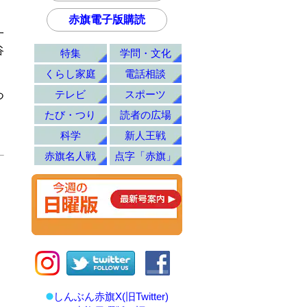
赤旗電子版購読
一
谷
特集
学問・文化
くらし家庭
電話相談
テレビ
スポーツ
つ
たび・つり
読者の広場
科学
新人王戦
赤旗名人戦
点字「赤旗」
しんぶん赤旗X(旧Twitter)