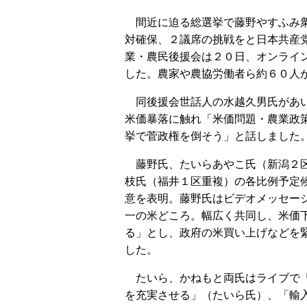
間近に迫る総選挙で藤野やすふみ
対確保、２議席の挑戦をと日本共産
業・農民後援会は２０日、オンライ
した。農家や農協労働者ら約６０人
同後援会世話人の水越久男氏があ
米価暴落に触れ「米価問題・農業政
挙で菅政権を倒そう」と話しました
藤野氏、たいらあやこ氏（新潟２
枝氏（福井１区重複）の各比例予定
意を表明。藤野氏はビデオメッセー
一の米どころ。幅広く共同し、米価
る」とし、政府の米買い上げなどを
した。
たいら、かねもと両氏はライブで
を充実させる」（たいら氏）、「輸