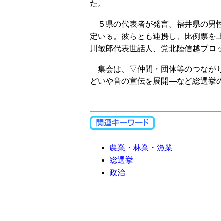
た。
５県の代表者が発言。福井県の男性
定いる。彼らとも連携し、比例票を
川敏郎代表世話人、党北陸信越ブロ
集会は、▽仲間・団体等のつながり
どいや音の宣伝を展開―など総選挙
農業・林業・漁業
総選挙
政治