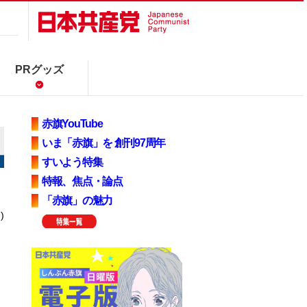
PRグッズ
赤旗YouTube
いま「赤旗」を 創刊97周年
すいよう特集
特報、焦点・論点
「赤旗」の魅力
)