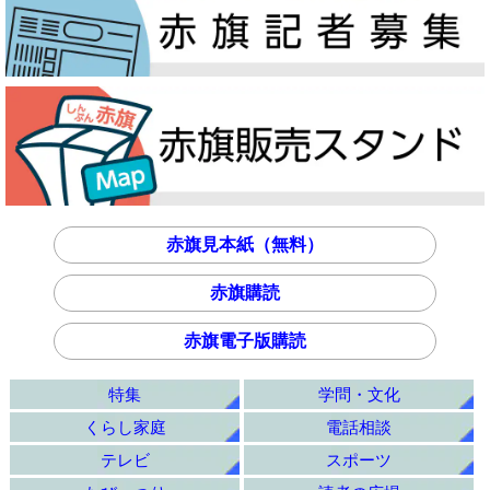
赤旗見本紙（無料）
赤旗購読
赤旗電子版購読
特集
学問・文化
くらし家庭
電話相談
テレビ
スポーツ