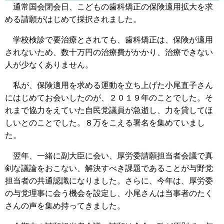
通常国会閉会日、こどもの歯科矯正の保険適用拡大を求
める請願がはじめて採択されました。
学校検診で要治療とされても、歯科矯正は、保険が適用
されないため、数十万円の治療費がかかり、治療できない
人が少なくありません。
私が、保険適用を求める運動を立ち上げた小尾直子さん
にはじめてお会いしたのが、２０１９年のことでした。そ
れまで協力をえていた自民党議員が急逝し、力を貸してほ
しいとのことでした。８万をこえる署名を集めていまし
た。
翌年、一緒に副大臣に会い、厚労委請願担当者会議で真
剣な議論をおこない、解決すべき課題であることが与野党
担当者の共通認識になりました。さらに、今年は、厚労委
の与党理事に会う機会を設定し、小尾さんは当事者のたく
さんの声を集め持ってきました。