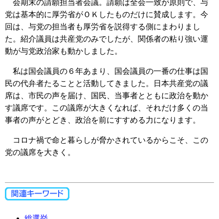
会期末の請願担当者会議。請願は全会一致が原則で、与
党は基本的に厚労省がＯＫしたものだけに賛成します。今
回は、与党の担当者も厚労省を説得する側にまわりまし
た。紹介議員は共産党のみでしたが、関係者の粘り強い運
動が与党政治家も動かしました。
私は国会議員の６年あまり、国会議員の一番の仕事は国
民の代弁者たることと活動してきました。日本共産党の議
席は、市民の声を届け、国民、当事者とともに政治を動か
す議席です。この議席が大きくなれば、それだけ多くの当
事者の声がとどき、政治を前にすすめる力になります。
コロナ禍で命と暮らしが脅かされているからこそ、この
党の議席を大きく。
総選挙