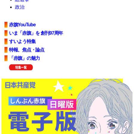
政治
赤旗YouTube
いま「赤旗」を 創刊97周年
すいよう特集
特報、焦点・論点
「赤旗」の魅力