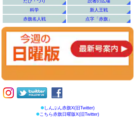
たび・つり
読者の広場
科学
新人王戦
赤旗名人戦
点字「赤旗」
しんぶん赤旗X(旧Twitter)
こちら赤旗日曜版X(旧Twitter)