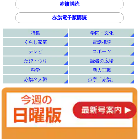
赤旗購読
赤旗電子版購読
特集
学問・文化
くらし家庭
電話相談
テレビ
スポーツ
たび・つり
読者の広場
科学
新人王戦
赤旗名人戦
点字「赤旗」