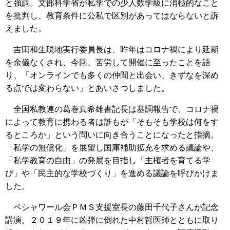
と強調。文部科学省が私学での少人数学級に消極的なこと
を批判し、教育条件に公私で区別があってはならないと訴
えました。
吉田和生現地実行委員長は、昨年はコロナ禍により延期
を余儀なくされ、今回、苦労して開催に至ったことを語
り、「オンラインでも多くの仲間と出会い、きずなを深め
る点では変わらない」とあいさつしました。
全国私教連の葛巻真希雄書記長は基調報告で、コロナ禍
によって教育に携わる者は誰もが「そもそも学校は何をす
るところか」という問いに向き合うことになったと指摘。
「私学の無償化」を展望し国庫補助拡充を求める議論や、
「私学教育の自由」の発展を目指し「主権者を育てる学
び」や「民主的な学校づくり」を進める議論を呼びかけま
した。
ペシャワール会ＰＭＳ支援室長の藤田千代子さんが記念
講演。２０１９年に凶弾に倒れた中村哲医師とともに取り