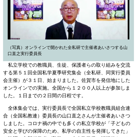
（写真）オンラインで開かれた全私研で主催者あいさつする山
口直之実行委員長
私立学校での教職員、生徒、保護者らの取り組みを交流
する第５１回全国私学夏季研究集会（全私研、同実行委員
会主催）が３１日、始まりました。佐賀市を発信地にした
オンラインでの実施。全国から１２００人以上が参加しま
した。１日までの２日間の日程です。
全体集会では、実行委員長で全国私立学校教職員組合連
合（全国私教連）委員長の山口直之さんが主催者あいさつ
しました。コロナ禍の中でも多くの私立学校が「子どもの
安全と学びの保障のため、私学の自主性を発揮してきた」