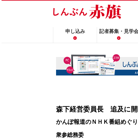
申し込み
記者募集・見学
森下経営委員長 追及に
かんぽ報道のＮＨＫ番組めぐり
衆参総務委