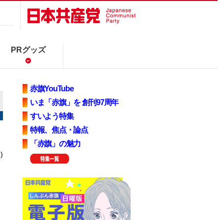
PRグッズ
赤旗YouTube
いま「赤旗」を 創刊97周年
すいよう特集
特報、焦点・論点
「赤旗」の魅力
)