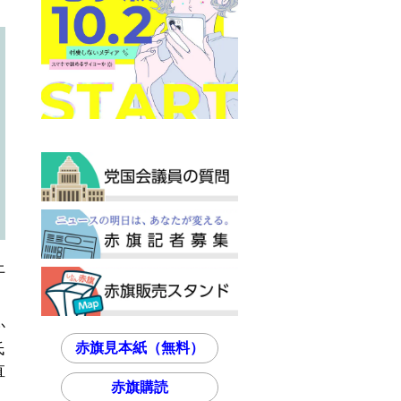
上
か
赤旗見本紙（無料）
氏
直
赤旗購読