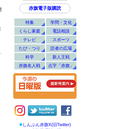
赤旗電子版購読
態
特集
学問・文化
ま
くらし家庭
電話相談
テレビ
スポーツ
たび・つり
読者の広場
科学
新人王戦
赤旗名人戦
点字「赤旗」
しんぶん赤旗X(旧Twitter)