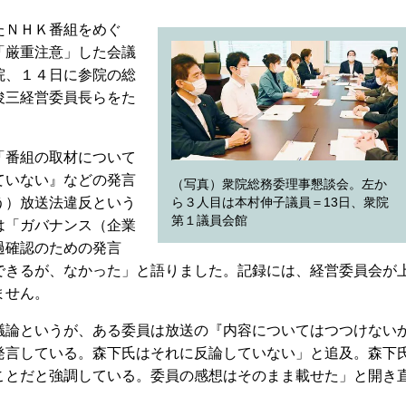
たＮＨＫ番組をめぐ
「厳重注意」した会議
院、１４日に参院の総
俊三経営委員長らをた
「番組の取材について
ていない』などの発言
（写真）衆院総務委理事懇談会。左か
う）放送法違反という
ら３人目は本村伸子議員＝13日、衆院
第１議員会館
は「ガバナンス（企業
過確認のための発言
できるが、なかった」と語りました。記録には、経営委員会が
ません。
論というが、ある委員は放送の『内容についてはつつけない
発言している。森下氏はそれに反論していない」と追及。森下
ことだと強調している。委員の感想はそのまま載せた」と開き