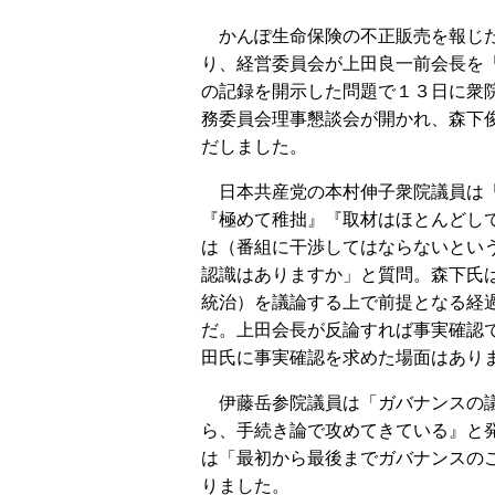
かんぽ生命保険の不正販売を報じ
り、経営委員会が上田良一前会長を
の記録を開示した問題で１３日に衆
務委員会理事懇談会が開かれ、森下
だしました。
日本共産党の本村伸子衆院議員は
『極めて稚拙』『取材はほとんどし
は（番組に干渉してはならないとい
認識はありますか」と質問。森下氏
統治）を議論する上で前提となる経
だ。上田会長が反論すれば事実確認
田氏に事実確認を求めた場面はあり
伊藤岳参院議員は「ガバナンスの議
ら、手続き論で攻めてきている』と
は「最初から最後までガバナンスの
りました。