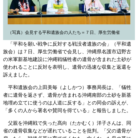
（写真）会見する平和遺族会の人たち＝７日、厚生労働省
「平和を願い戦争に反対する戦没者遺族の会」（平和遺
族会）は７日、厚生労働省で会見し、沖縄県名護市辺野古
の米軍新基地建設に沖縄戦犠牲者の遺骨が含まれた土砂が
使われることに反対を表明し、遺骨の迅速な収集と返還を
訴えました。
平和遺族会の上田美毎（よしかつ）事務局長は、「犠牲
者に遺骨を返さず、遺骨が含まれる沖縄南部の土砂を新基
地埋め立てに使うのは人道に反する」との同会の訴えが、
「多くの人から署名や賛同を得ている」と報告しました。
父親を沖縄戦で失った髙向（たかむく）洋子さんは、同
省の遺骨収集などが遅れていることを批判。「父の遺骨が