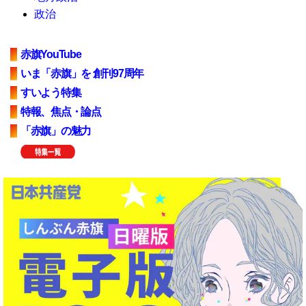
政治
赤旗YouTube
いま「赤旗」を 創刊97周年
すいよう特集
特報、焦点・論点
「赤旗」の魅力