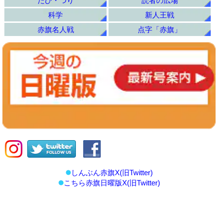
たび・つり
読者の広場
科学
新人王戦
赤旗名人戦
点字「赤旗」
しんぶん赤旗X(旧Twitter)
こちら赤旗日曜版X(旧Twitter)