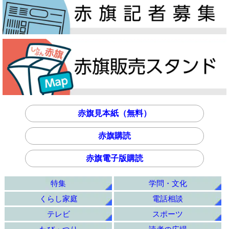
赤旗見本紙（無料）
赤旗購読
赤旗電子版購読
特集
学問・文化
くらし家庭
電話相談
テレビ
スポーツ