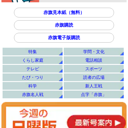
赤旗見本紙（無料）
赤旗購読
赤旗電子版購読
特集
学問・文化
くらし家庭
電話相談
テレビ
スポーツ
たび・つり
読者の広場
科学
新人王戦
赤旗名人戦
点字「赤旗」