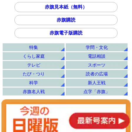
赤旗見本紙（無料）
赤旗購読
赤旗電子版購読
特集
学問・文化
くらし家庭
電話相談
テレビ
スポーツ
たび・つり
読者の広場
科学
新人王戦
赤旗名人戦
点字「赤旗」