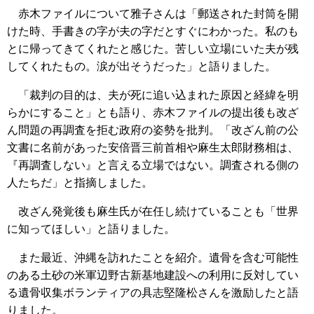
赤木ファイルについて雅子さんは「郵送された封筒を開
けた時、手書きの字が夫の字だとすぐにわかった。私のも
とに帰ってきてくれたと感じた。苦しい立場にいた夫が残
してくれたもの。涙が出そうだった」と語りました。
「裁判の目的は、夫が死に追い込まれた原因と経緯を明
らかにすること」とも語り、赤木ファイルの提出後も改ざ
ん問題の再調査を拒む政府の姿勢を批判。「改ざん前の公
文書に名前があった安倍晋三前首相や麻生太郎財務相は、
『再調査しない』と言える立場ではない。調査される側の
人たちだ」と指摘しました。
改ざん発覚後も麻生氏が在任し続けていることも「世界
に知ってほしい」と語りました。
また最近、沖縄を訪れたことを紹介。遺骨を含む可能性
のある土砂の米軍辺野古新基地建設への利用に反対してい
る遺骨収集ボランティアの具志堅隆松さんを激励したと語
りました。