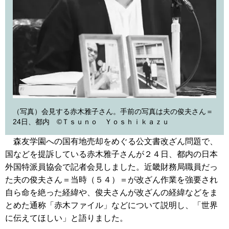
（写真）会見する赤木雅子さん。手前の写真は夫の俊夫さん＝
24日、都内 ©Ｔｓｕｎｏ Ｙｏｓｈｉｋａｚｕ
森友学園への国有地売却をめぐる公文書改ざん問題で、
国などを提訴している赤木雅子さんが２４日、都内の日本
外国特派員協会で記者会見しました。近畿財務局職員だっ
た夫の俊夫さん＝当時（５４）＝が改ざん作業を強要され
自ら命を絶った経緯や、俊夫さんが改ざんの経緯などをま
とめた通称「赤木ファイル」などについて説明し、「世界
に伝えてほしい」と語りました。