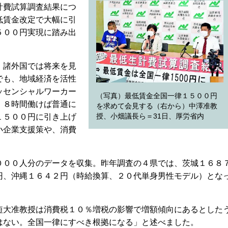
計費試算調査結果につ
低賃金改定で大幅に引
５００円実現に踏み出
、諸外国では将来を見
でも、地域経済を活性
ッセンシャルワーカー
（写真）最低賃金全国一律１５００円
、８時間働けば普通に
を求めて会見する（右から）中澤准教
授、小畑議長ら＝31日、厚労省内
１５００円に引き上げ
小企業支援策や、消費
００人分のデータを収集。昨年調査の４県では、茨城１６８
円、沖縄１６４２円（時給換算、２０代単身男性モデル）とな
大准教授は消費税１０％増税の影響で増額傾向にあるとした
はない。全国一律にすべき根拠になる」と述べました。