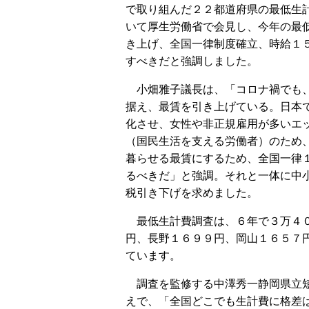
で取り組んだ２２都道府県の最低生
いて厚生労働省で会見し、今年の最
き上げ、全国一律制度確立、時給１
すべきだと強調しました。
小畑雅子議長は、「コロナ禍でも
据え、最賃を引き上げている。日本
化させ、女性や非正規雇用が多いエ
（国民生活を支える労働者）のため
暮らせる最賃にするため、全国一律
るべきだ」と強調。それと一体に中
税引き下げを求めました。
最低生計費調査は、６年で３万４０
円、長野１６９９円、岡山１６５７
ています。
調査を監修する中澤秀一静岡県立短
えで、「全国どこでも生計費に格差