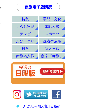
赤旗電子版購読
主
特集
学問・文化
９
くらし家庭
電話相談
テレビ
スポーツ
たび・つり
読者の広場
科学
新人王戦
赤旗名人戦
点字「赤旗」
しんぶん赤旗X(旧Twitter)