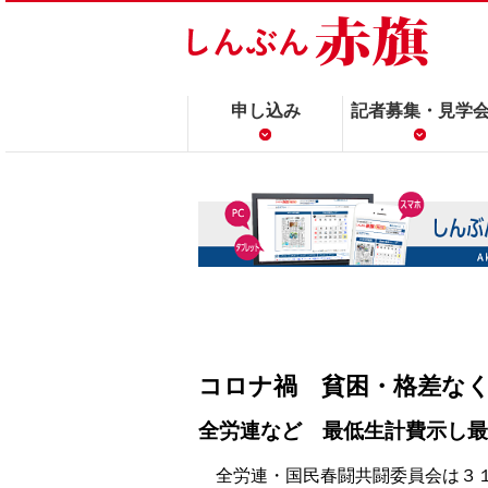
申し込み
記者募集・見学
コロナ禍 貧困・格差な
全労連など 最低生計費示し最
全労連・国民春闘共闘委員会は３