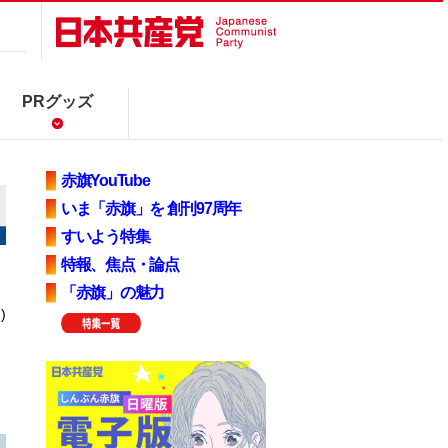
PRグッズ
赤旗YouTube
いま「赤旗」を 創刊97周年
すいよう特集
特報、焦点・論点
「赤旗」の魅力
)