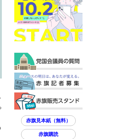
７
っ
赤旗見本紙（無料）
う
赤旗購読