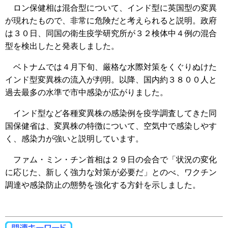
ロン保健相は混合型について、インド型に英国型の変異
が現れたもので、非常に危険だと考えられると説明。政府
は３０日、同国の衛生疫学研究所が３２検体中４例の混合
型を検出したと発表しました。
ベトナムでは４月下旬、厳格な水際対策をくぐりぬけた
インド型変異株の流入が判明。以降、国内約３８００人と
過去最多の水準で市中感染が広がりました。
インド型など各種変異株の感染例を疫学調査してきた同
国保健省は、変異株の特徴について、空気中で感染しやす
く、感染力が強いと説明しています。
ファム・ミン・チン首相は２９日の会合で「状況の変化
に応じた、新しく強力な対策が必要だ」とのべ、ワクチン
調達や感染防止の態勢を強化する方針を示しました。