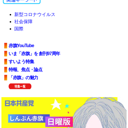
新型コロナウイルス
社会保障
国際
赤旗YouTube
いま「赤旗」を 創刊97周年
すいよう特集
特報、焦点・論点
「赤旗」の魅力