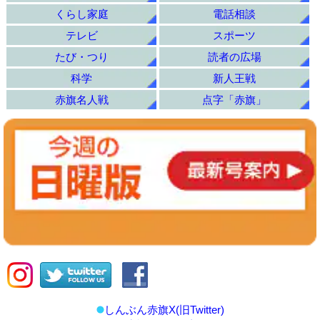
くらし家庭
電話相談
テレビ
スポーツ
たび・つり
読者の広場
科学
新人王戦
赤旗名人戦
点字「赤旗」
しんぶん赤旗X(旧Twitter)