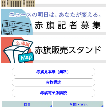
赤旗見本紙（無料）
赤旗購読
赤旗電子版購読
特集
学問・文化