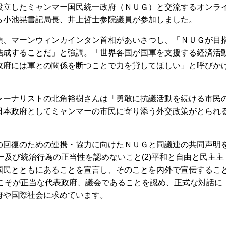
設立したミャンマー国民統一政府（ＮＵＧ）と交流するオンラ
ら小池晃書記局長、井上哲士参院議員が参加しました。
、マーンウィンカインタン首相があいさつし、「ＮＵＧが目
結成することだ」と強調。「世界各国が国軍を支援する経済活
政府には軍との関係を断つことで力を貸してほしい」と呼びか
ーナリストの北角裕樹さんは「勇敢に抗議活動を続ける市民
日本政府としてミャンマーの市民に寄り添う外交政策がとられ
回復のための連携・協力に向けたＮＵＧと同議連の共同声明
ター及び統治行為の正当性を認めないこと(2)平和と自由と民主主
国民とともにあることを宣言し、そのことを内外で宣伝するこ
）こそが正当な代表政府、議会であることを認め、正式な対話に
府や国際社会に求めています。