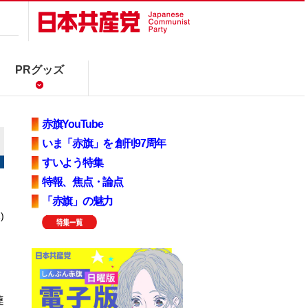
PRグッズ
赤旗YouTube
いま「赤旗」を 創刊97周年
すいよう特集
特報、焦点・論点
「赤旗」の魅力
)
連