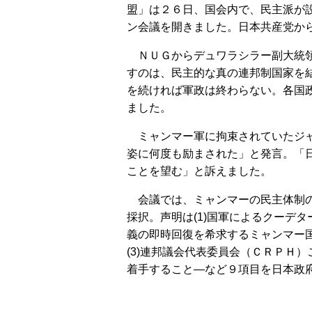
盟」は２６日、国会内で、民主派が
ン会議を開きました。日本共産党か
ＮＵＧからデュワラシラー副大統領
すのは、民主的な真の連邦制国家を
を続ければ軍政は終わらない。各国
ました。
ミャンマー軍に拘束されていたジャ
姿に何度も励まされた」と発言。「
ことを望む」と訴えました。
会議では、ミャンマーの民主体制の
採択。声明は(1)国軍によるクーデ
義の即時回復を希求するミャンマー
(3)連邦議会代表委員会（ＣＲＰＨ
着手すること―など９項目を日本政