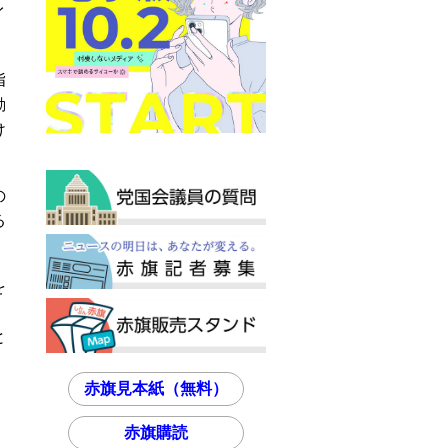
イ
指
動
け
の
る
を
と
赤旗見本紙（無料）
赤旗購読