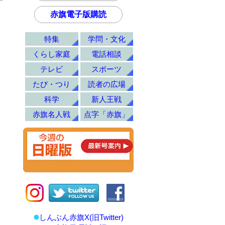
赤旗電子版購読
特集
学問・文化
くらし家庭
電話相談
テレビ
スポーツ
たび・つり
読者の広場
科学
新人王戦
赤旗名人戦
点字「赤旗」
しんぶん赤旗X(旧Twitter)