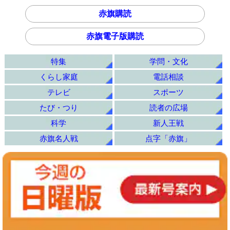
赤旗購読
赤旗電子版購読
特集
学問・文化
くらし家庭
電話相談
テレビ
スポーツ
たび・つり
読者の広場
科学
新人王戦
赤旗名人戦
点字「赤旗」