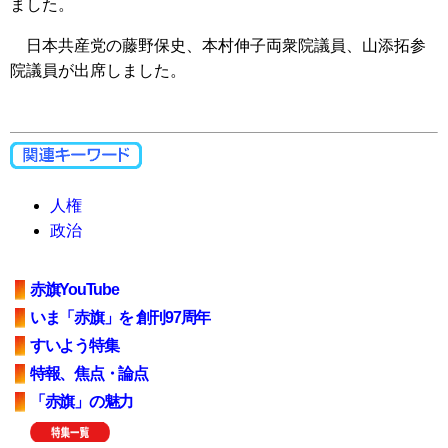
ました。
日本共産党の藤野保史、本村伸子両衆院議員、山添拓参
院議員が出席しました。
人権
政治
赤旗YouTube
いま「赤旗」を 創刊97周年
すいよう特集
特報、焦点・論点
「赤旗」の魅力