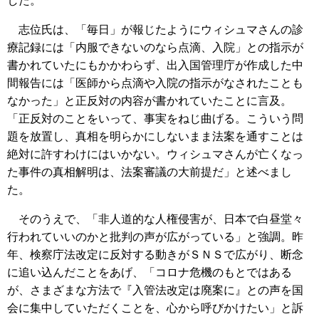
した。
志位氏は、「毎日」が報じたようにウィシュマさんの診
療記録には「内服できないのなら点滴、入院」との指示が
書かれていたにもかかわらず、出入国管理庁が作成した中
間報告には「医師から点滴や入院の指示がなされたことも
なかった」と正反対の内容が書かれていたことに言及。
「正反対のことをいって、事実をねじ曲げる。こういう問
題を放置し、真相を明らかにしないまま法案を通すことは
絶対に許すわけにはいかない。ウィシュマさんが亡くなっ
た事件の真相解明は、法案審議の大前提だ」と述べまし
た。
そのうえで、「非人道的な人権侵害が、日本で白昼堂々
行われていいのかと批判の声が広がっている」と強調。昨
年、検察庁法改定に反対する動きがＳＮＳで広がり、断念
に追い込んだことをあげ、「コロナ危機のもとではある
が、さまざまな方法で『入管法改定は廃案に』との声を国
会に集中していただくことを、心から呼びかけたい」と訴