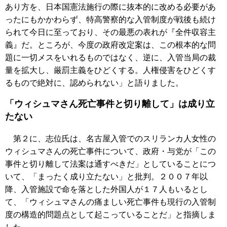
あり方を、日本国憲法施行の際に抜本的に改める必要があ
ったにもかかわらず、特高警察的な入管制度が戦後も続け
られて今日に至っており、その最悪の表れが『全件収容主
義』だ。ところが、今度の政府改定案は、この根本的な問
題に一切メスをいれるものではなく、逆に、入管当局の裁
量を拡大し、厳罰主義をひどくする。人権侵害をひどくす
るもので絶対に、認められない」と語りました。
「ウィシュマさん死亡事件と切り離して」は成り立
たない
第２に、志位氏は、名古屋入管でのスリランカ人女性の
ウィシュマさんの死亡事件について、政府・与党が「この
事件と切り離して法案は通すべきだ」としていることにつ
いて、「まったく成り立たない」と批判。２００７年以
降、入管施設で命を落とした外国人が１７人もいるとし
て、「ウィシュマさんの痛ましい死亡事件も現行の入管制
度の構造的問題点として起こっていることだ」と指摘しま