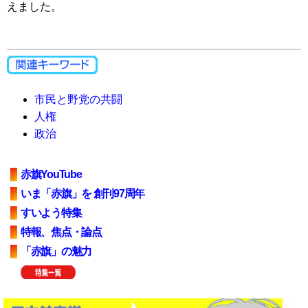
えました。
市民と野党の共闘
人権
政治
赤旗YouTube
いま「赤旗」を 創刊97周年
すいよう特集
特報、焦点・論点
「赤旗」の魅力