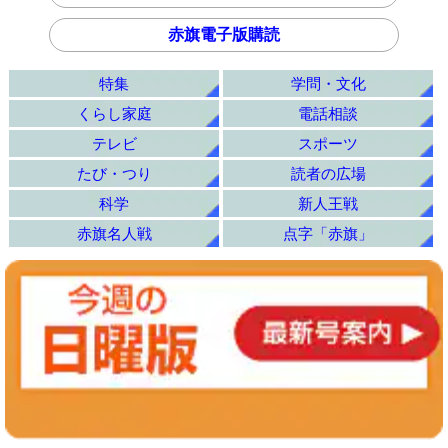
赤旗電子版購読
特集
学問・文化
くらし家庭
電話相談
テレビ
スポーツ
たび・つり
読者の広場
科学
新人王戦
赤旗名人戦
点字「赤旗」