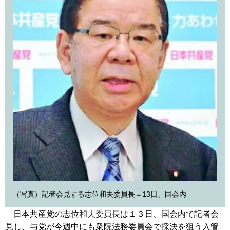
（写真）記者会見する志位和夫委員長＝13日、国会内
日本共産党の志位和夫委員長は１３日、国会内で記者会
見し、与党が今週中にも衆院法務委員会で採決を狙う入管