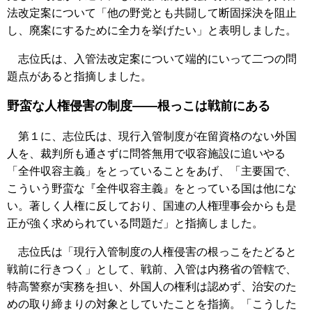
法改定案について「他の野党とも共闘して断固採決を阻止
し、廃案にするために全力を挙げたい」と表明しました。
志位氏は、入管法改定案について端的にいって二つの問
題点があると指摘しました。
野蛮な人権侵害の制度――根っこは戦前にある
第１に、志位氏は、現行入管制度が在留資格のない外国
人を、裁判所も通さずに問答無用で収容施設に追いやる
「全件収容主義」をとっていることをあげ、「主要国で、
こういう野蛮な『全件収容主義』をとっている国は他にな
い。著しく人権に反しており、国連の人権理事会からも是
正が強く求められている問題だ」と指摘しました。
志位氏は「現行入管制度の人権侵害の根っこをたどると
戦前に行きつく」として、戦前、入管は内務省の管轄で、
特高警察が実務を担い、外国人の権利は認めず、治安のた
めの取り締まりの対象としていたことを指摘。「こうした