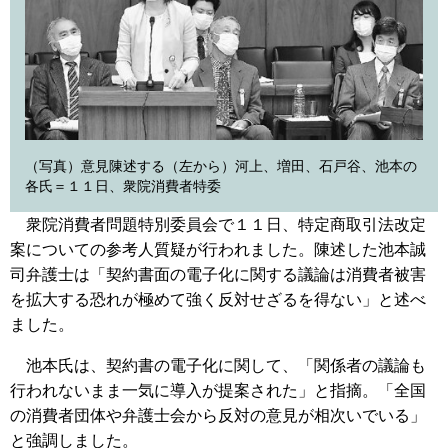
（写真）意見陳述する（左から）河上、増田、石戸谷、池本の
各氏＝１１日、衆院消費者特委
衆院消費者問題特別委員会で１１日、特定商取引法改定
案についての参考人質疑が行われました。陳述した池本誠
司弁護士は「契約書面の電子化に関する議論は消費者被害
を拡大する恐れが極めて強く反対せざるを得ない」と述べ
ました。
池本氏は、契約書の電子化に関して、「関係者の議論も
行われないまま一気に導入が提案された」と指摘。「全国
の消費者団体や弁護士会から反対の意見が相次いでいる」
と強調しました。