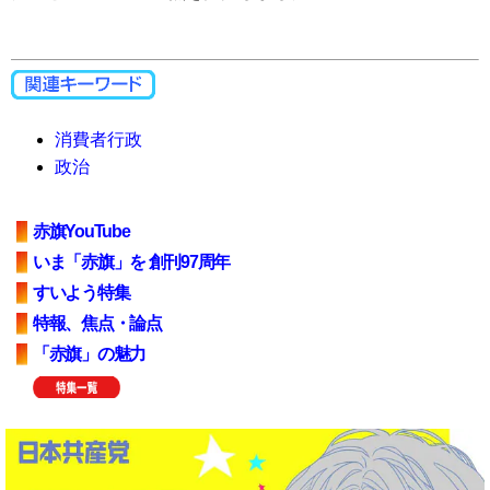
消費者行政
政治
赤旗YouTube
いま「赤旗」を 創刊97周年
すいよう特集
特報、焦点・論点
「赤旗」の魅力