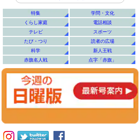
特集
学問・文化
くらし家庭
電話相談
テレビ
スポーツ
たび・つり
読者の広場
科学
新人王戦
赤旗名人戦
点字「赤旗」