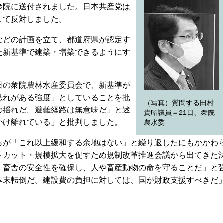
参院に送付されました。日本共産党は
して反対しました。
どの計画を立て、都道府県が認定す
た新基準で建築・増築できるようにす
の衆院農林水産委員会で、新基準が
恐れがある強度」としていることを批
（写真）質問する田村
の揺れだ。避難経路は無意味だ」と述
貴昭議員＝21日、衆院
かけ離れている」と批判しました。
農水委
が「これ以上緩和する余地はない」と繰り返したにもかかわ
トカット・規模拡大を促すため規制改革推進会議から出てきた
、畜舎の安全性を確保し、人や畜産動物の命を守ることだ」と
本末転倒だ。建設費の負担に対しては、国が財政支援すべきだ