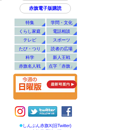
赤旗電子版購読
特集
学問・文化
くらし家庭
電話相談
テレビ
スポーツ
たび・つり
読者の広場
科学
新人王戦
赤旗名人戦
点字「赤旗」
しんぶん赤旗X(旧Twitter)