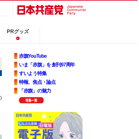
PRグッズ
赤旗YouTube
いま「赤旗」を 創刊97周年
すいよう特集
特報、焦点・論点
「赤旗」の魅力
)