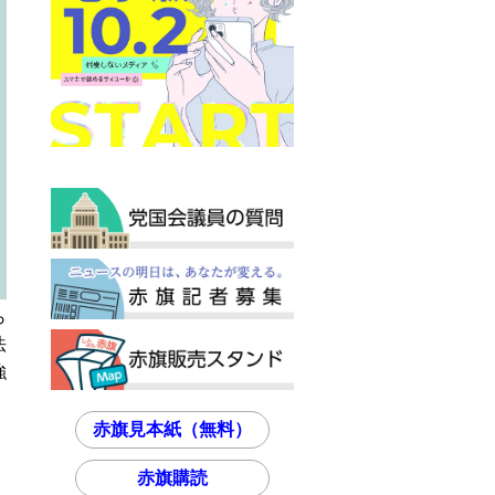
ら
法
強
」
赤旗見本紙（無料）
赤旗購読