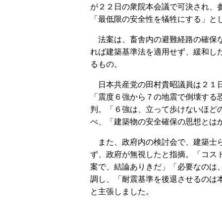
が２２日の衆院本会議で可決され、
「最低限の安全性を犠牲にする」と
法案は、畜舎内の避難経路の確保な
れば建築基準法を適用せず、緩和し
るもの。
日本共産党の田村貴昭議員は２１日
「震度６強から７の地震で倒壊する
判。「６強は、立って歩けないほど
べ、「建築物の安全確保の思想とは
また、政府内の検討会で、建築士ら
ず、政府が無視したと指摘。「コス
案で、結論ありきだ」「必要なのは
調し、「耐震基準を後退させるのは
と主張しました。