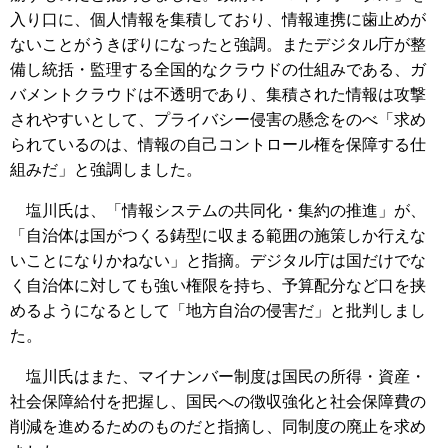
入り口に、個人情報を集積しており、情報連携に歯止めが
ないことがうきぼりになったと強調。またデジタル庁が整
備し統括・監理する全国的なクラウドの仕組みである、ガ
バメントクラウドは不透明であり、集積された情報は攻撃
されやすいとして、プライバシー侵害の懸念をのべ「求め
られているのは、情報の自己コントロール権を保障する仕
組みだ」と強調しました。
塩川氏は、「情報システムの共同化・集約の推進」が、
「自治体は国がつくる鋳型に収まる範囲の施策しか行えな
いことになりかねない」と指摘。デジタル庁は国だけでな
く自治体に対しても強い権限を持ち、予算配分など口を挟
めるようになるとして「地方自治の侵害だ」と批判しまし
た。
塩川氏はまた、マイナンバー制度は国民の所得・資産・
社会保障給付を把握し、国民への徴収強化と社会保障費の
削減を進めるためのものだと指摘し、同制度の廃止を求め