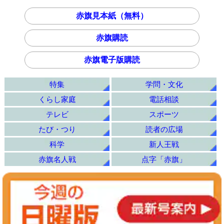
赤旗見本紙（無料）
赤旗購読
赤旗電子版購読
特集
学問・文化
くらし家庭
電話相談
テレビ
スポーツ
たび・つり
読者の広場
科学
新人王戦
赤旗名人戦
点字「赤旗」