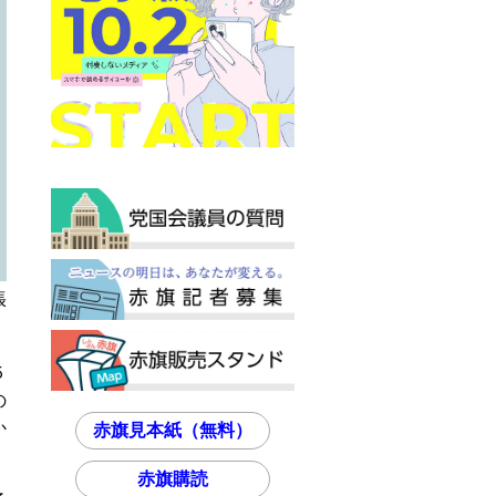
張
５
の
か
赤旗見本紙（無料）
赤旗購読