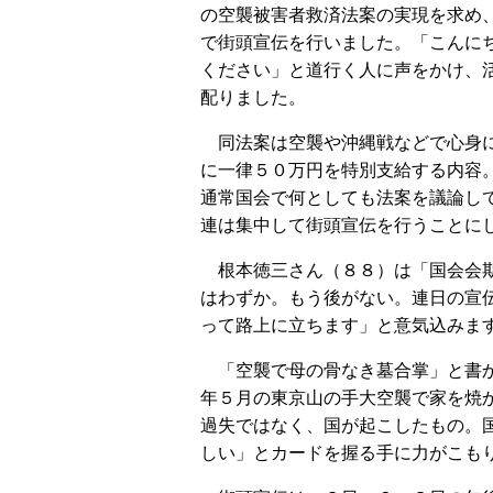
の空襲被害者救済法案の実現を求め
で街頭宣伝を行いました。「こんに
ください」と道行く人に声をかけ、
配りました。
同法案は空襲や沖縄戦などで心身
に一律５０万円を特別支給する内容
通常国会で何としても法案を議論し
連は集中して街頭宣伝を行うことに
根本徳三さん（８８）は「国会会
はわずか。もう後がない。連日の宣
って路上に立ちます」と意気込みま
「空襲で母の骨なき墓合掌」と書か
年５月の東京山の手大空襲で家を焼
過失ではなく、国が起こしたもの。
しい」とカードを握る手に力がこも