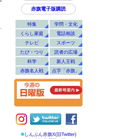
予
赤旗電子版購読
特集
学問・文化
くらし家庭
電話相談
テレビ
スポーツ
たび・つり
読者の広場
科学
新人王戦
赤旗名人戦
点字「赤旗」
しんぶん赤旗X(旧Twitter)