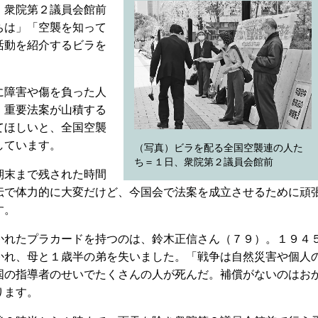
、衆院第２議員会館前
ちは」「空襲を知って
活動を紹介するビラを
に障害や傷を負った人
。重要法案が山積する
てほしいと、全国空襲
しています。
（写真）ビラを配る全国空襲連の人た
ち＝１日、衆院第２議員会館前
期末まで残された時間
伝で体力的に大変だけど、今国会で法案を成立させるために頑
す。
れたプラカードを持つのは、鈴木正信さん（７９）。１９４
かれ、母と１歳半の弟を失いました。「戦争は自然災害や個人
国の指導者のせいでたくさんの人が死んだ。補償がないのはお
ります。