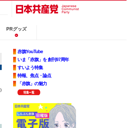
PRグッズ
赤旗YouTube
いま「赤旗」を 創刊97周年
すいよう特集
特報、焦点・論点
「赤旗」の魅力
)