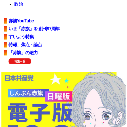
政治
赤旗YouTube
いま「赤旗」を 創刊97周年
すいよう特集
特報、焦点・論点
「赤旗」の魅力