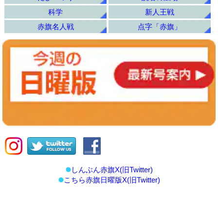
科学
新人王戦
赤旗名人戦
点字「赤旗」
しんぶん赤旗X(旧Twitter)
こちら赤旗日曜版X(旧Twitter)