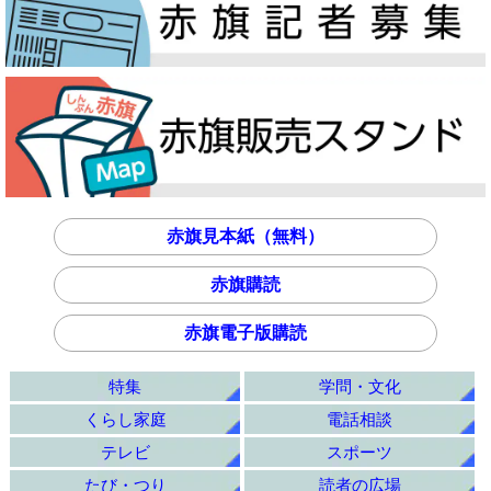
赤旗見本紙（無料）
赤旗購読
赤旗電子版購読
特集
学問・文化
くらし家庭
電話相談
テレビ
スポーツ
たび・つり
読者の広場