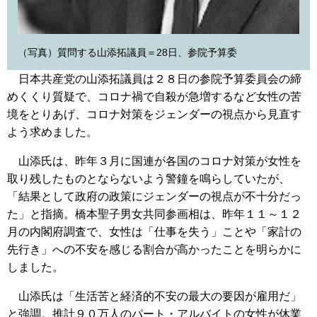
（写真）質問する山添拓議員＝28日、参院予算委
日本共産党の山添拓議員は２８日の参院予算委員会の締
めくくり質疑で、コロナ禍で自殺が急増するなど女性の苦
境をとりあげ、コロナ対策をジェンダーの視点から見直す
よう求めました。
山添氏は、昨年３月に国連が各国のコロナ対策が女性を
取り残したものとならないよう警鐘を鳴らしていたが、
「結果として政府の政策にジェンダーの視点が不十分だっ
た」と指摘。橋本聖子男女共同参画相は、昨年１１～１２
月の内閣府調査で、女性は「仕事を失う」ことや「家計の
先行き」への不安を感じる割合が高かったことを明らかに
しました。
山添氏は「生活苦と経済的不安の最大の要因が雇用だ」
と強調。推計９０万人のパート・アルバイトの女性が休業