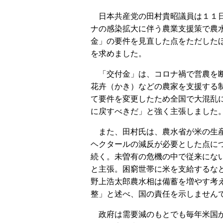
日本共産党の田村貴昭議員は１１日
ナの感染拡大に伴う農業支援策で農
金」の要件を見直した点をただした
を求めました。
「交付金」は、コロナ禍で営農を断
花卉（かき）などの農家を支援する
て要件を変更したため全国で大混乱
に戻すべきだ」と強く主張しました
また、田村氏は、農水省が米の生産
ヘクタールの減反が必要とした点に
続く。未曽有の危機の中で従来にな
と主張。困窮世帯に米を支給するな
野上浩太郎農水相は備蓄を増やす考
整」と述べ、国の責任を示しません
政府は需要減のもとでも毎年米国か