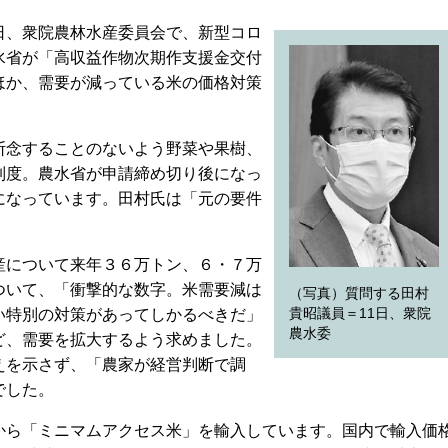
、衆院農林水産委員会で、新型コロ
水省が「高収益作物次期作支援金交付
ほか、需要が減っている米の価格対策
念することのないよう野菜や果樹、
制度。農水省が申請締め切り後になっ
になっています。田村氏は「元の要件
。
について来年３６万トン、６・７万
ついて、「衝撃的な数字。米需要減は
（写真）質問する田村
貴昭議員＝11日、衆院
い特別の対策があってしかるべきだ」
農水委
ど、需要を拡大するよう求めました。
えを示さず、「農家が経営判断で調
でした。
ら「ミニマムアクセス米」を輸入しています。国内で輸入価