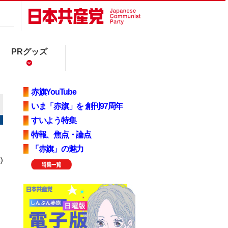
PRグッズ
赤旗YouTube
いま「赤旗」を 創刊97周年
すいよう特集
特報、焦点・論点
「赤旗」の魅力
)