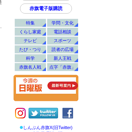
差
赤旗電子版購読
特集
学問・文化
くらし家庭
電話相談
テレビ
スポーツ
たび・つり
読者の広場
科学
新人王戦
赤旗名人戦
点字「赤旗」
しんぶん赤旗X(旧Twitter)