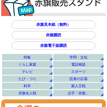
赤旗見本紙（無料）
赤旗購読
赤旗電子版購読
特集
学問・文化
くらし家庭
電話相談
テレビ
スポーツ
たび・つり
読者の広場
科学
新人王戦
赤旗名人戦
点字「赤旗」