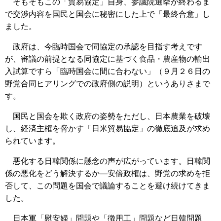
そもそもこの「貿易協定」自身、参議院選挙が終わるま
で交渉内容を国民と国会に秘密にした上で「最終合意」し
ました。
政府は、今臨時国会で同協定の承認を目指す考えです
が、審議の前提となる同協定に基づく食品・農産物の輸出
入試算ですら「臨時国会に間に合わない」（９月２６日の
野党合同ヒアリングでの政府側の説明）というありさまで
す。
国民と国会を欺く政府の姿勢をただし、日本農業を破壊
し、経済主権を脅かす「日米貿易協定」の徹底追及が求め
られています。
悪化する日韓関係に懸念の声が広がっています。日韓関
係の悪化をどう解決するか―安倍政権は、野党の求めを拒
否して、この問題を国会で議論することを避け続けてきま
した。
日本軍「慰安婦」問題や「徴用工」問題など日韓問題