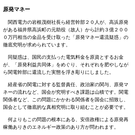
原発マネー
関西電力の岩根茂樹社長ら経営幹部２０人が、高浜原発
がある福井県高浜町の元助役（故人）から計約３億２００
０万円相当の金品を受け取った「原発マネー還流疑惑」の
徹底究明が求められています。
同疑惑は、国民の支払った電気料金を原資とするお金
が、「原発利益共同体」をめぐり、それぞれを肥やしなが
ら関電幹部に還流した実態を浮き彫りにしました。
経産省の関電に対する監督責任、政治家の関与、原発マ
ネーの流れなど、国会が究明すべき課題は山積です。関電
関係者など、この問題にかかわる関係者を国会に招致し、
国会として徹底的な真相究明に取り組むことが必要です。
何よりもこの問題の根本にある、安倍政権による原発再
稼働ありきのエネルギー政策のあり方が問われます。