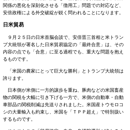
関係の悪化を深刻化させる「徴用工」問題での対応など、
安倍政権による外交破綻が鋭く問われることになります。
日米貿易
９月２５日の日米首脳会談で、安倍晋三首相と米トラン
プ大統領が署名した日米貿易協定の「最終合意」は、その
内容の点でも「合意」に至る過程でも、重大な問題を抱え
るものです。
「米国の農家にとって巨大な勝利」とトランプ大統領は
誇ります。
日本側が米側に一方的譲歩を重ね、豚肉などの米国畜産
物の関税を大幅に引き下げる一方で、米側の自動車・自動
車部品の関税削減は先送りされました。米国産トウモロコ
シの大量輸入も約束し、米国を「ＴＰＰ超え」で特別扱い
するものです。