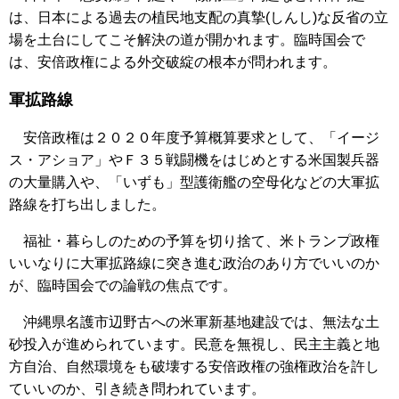
は、日本による過去の植民地支配の真摯(しんし)な反省の立
場を土台にしてこそ解決の道が開かれます。臨時国会で
は、安倍政権による外交破綻の根本が問われます。
軍拡路線
安倍政権は２０２０年度予算概算要求として、「イージ
ス・アショア」やＦ３５戦闘機をはじめとする米国製兵器
の大量購入や、「いずも」型護衛艦の空母化などの大軍拡
路線を打ち出しました。
福祉・暮らしのための予算を切り捨て、米トランプ政権
いいなりに大軍拡路線に突き進む政治のあり方でいいのか
が、臨時国会での論戦の焦点です。
沖縄県名護市辺野古への米軍新基地建設では、無法な土
砂投入が進められています。民意を無視し、民主主義と地
方自治、自然環境をも破壊する安倍政権の強権政治を許し
ていいのか、引き続き問われています。