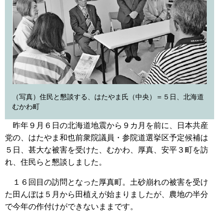
（写真）住民と懇談する、はたやま氏（中央）＝５日、北海道
むかわ町
昨年９月６日の北海道地震から９カ月を前に、日本共産
党の、はたやま和也前衆院議員・参院道選挙区予定候補は
５日、甚大な被害を受けた、むかわ、厚真、安平３町を訪
れ、住民らと懇談しました。
１６回目の訪問となった厚真町。土砂崩れの被害を受け
た田んぼは５月から田植えが始まりましたが、農地の半分
で今年の作付けができないままです。