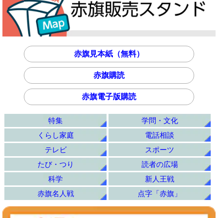
赤旗見本紙（無料）
赤旗購読
赤旗電子版購読
特集
学問・文化
くらし家庭
電話相談
テレビ
スポーツ
たび・つり
読者の広場
科学
新人王戦
赤旗名人戦
点字「赤旗」