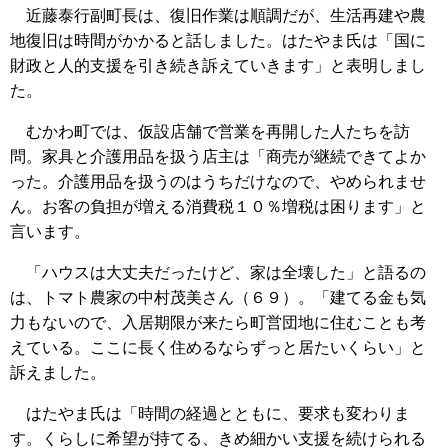
近藤泰行副町長は、復旧作業は順調だが、生活再建や農
地復旧は時間がかかると話しました。はたやま氏は「国に
財政と人的支援を引き続き訴えていきます」と表明しまし
た。
むかわ町では、仮設店舗で営業を再開した人たちを訪
問。家具と介護用品を扱う店主は「商売が継続できてよか
った。介護用品を扱うのはうちだけなので、やめられませ
ん。お客の負担が増える消費税１０％増税は困ります」と
言います。
「ハウスは大丈夫だったけど、家は全壊した」と語るの
は、トマト農家の中村茂美さん（６９）。「建てる金も気
力もないので、入居期限が来たら町営団地に住むことも考
えている。ここに長く住めるならずっと居たいくらい」と
訴えました。
はたやま氏は「時間の経過とともに、要求も変わりま
す。くらしに希望が持てる、きめ細かい支援を続けられる