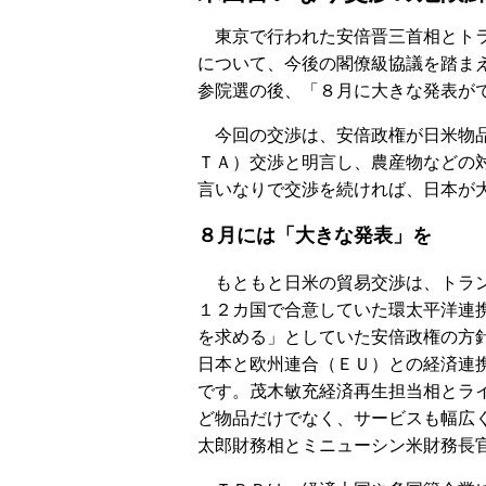
東京で行われた安倍晋三首相とトラ
について、今後の閣僚級協議を踏ま
参院選の後、「８月に大きな発表が
今回の交渉は、安倍政権が日米物品
ＴＡ）交渉と明言し、農産物などの
言いなりで交渉を続ければ、日本が
８月には「大きな発表」を
もともと日米の貿易交渉は、トラン
１２カ国で合意していた環太平洋連
を求める」としていた安倍政権の方
日本と欧州連合（ＥＵ）との経済連
です。茂木敏充経済再生担当相とラ
ど物品だけでなく、サービスも幅広
太郎財務相とミニューシン米財務長