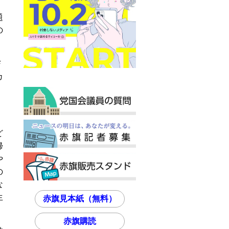
題
の
Ｆ
カ
ど
帰
や
の
な
生
赤旗見本紙（無料）
赤旗購読