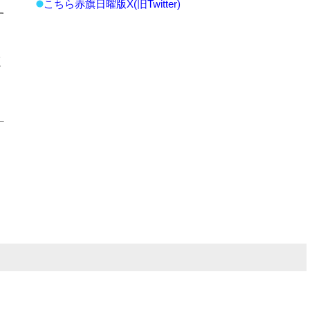
こちら赤旗日曜版X(旧Twitter)
す
く