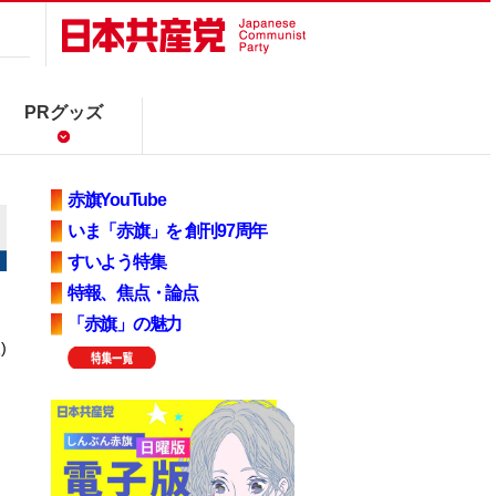
PRグッズ
赤旗YouTube
いま「赤旗」を 創刊97周年
すいよう特集
特報、焦点・論点
「赤旗」の魅力
)