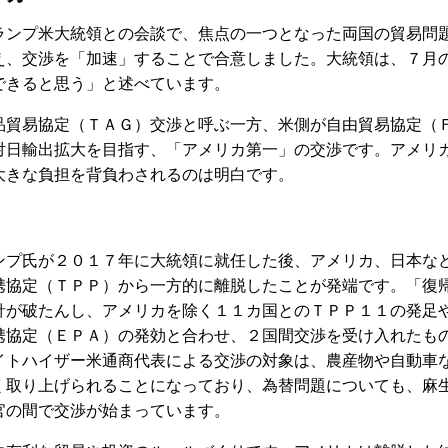
ンプ米大統領との会談で、焦点の一つとなった両国の貿易問
え、交渉を「加速」することで合意しました。大統領は、７月
できると思う」と述べています。
貿易協定（ＴＡＧ）交渉と呼ぶ一方、米側が自由貿易協定（
対日輸出拡大を目指す、「アメリカ第一」の交渉です。アメリ
大きな負担を背負わされるのは明白です。
プ氏が２０１７年に大統領に就任した後、アメリカ、日本な
携協定（ＴＰＰ）から一方的に離脱したことが発端です。「復
針が破たんし、アメリカを除く１１カ国とのＴＰＰ１１の発足
携協定（ＥＰＡ）の発効と合わせ、２国間交渉を受け入れたも
イトハイザー米通商代表による交渉の対象は、農産物や自動車
く取り上げられることになっており、為替問題についても、麻
官の間で交渉が始まっています。