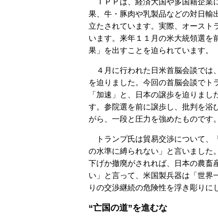
ＴＰＰは、経済大国や多国籍企業に
果、牛・豚肉や乳製品などの対日輸
立たされています。実際、オースト
います。来年１１月の米大統領選を
果」を出すことを迫られています。
４月に行われた日米首脳会談では、
を迫りました。今回の首脳会談でト
「加速」と、日本の譲歩を迫りまし
す。参院選を前に譲歩し、批判を浴
がら、一段と圧力を強めたものです
トランプ氏は貿易交渉について、「
の水準に縛られない」と言いました
下げか撤廃がされれば、日本の農畜
い」と言って、米国製兵器は「世界
りの交渉継続の危険性を浮き彫りに
“亡国の道”を進むな