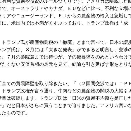
有利な貿易や投資のルールづくりです。アメリカは離脱した
出で、オーストラリアやカナダ、ＥＵなどに比べ、不利な立場
ラリアやニュージーランド、ＥＵからの農産物の輸入は急増し
前に、米国内では不満がくすぶっており、トランプ政権は「成
トランプ氏が農産物関税の「撤廃」とまで言って、日本の譲
ランプ氏は、８月には「大きな発表」ができると明言し、交渉
た。７月の参院選までは待つが、その後要求をのめというわけ
びたくない安倍首相の足元を見て、結論を引き延ばす形をとり
。
全ての貿易障壁を取り除きたい」「（２国間交渉では）ＴＰ
。トランプ政権が言う通り、牛肉などの農産物の関税の大幅引
産業は破綻します。トランプ氏は「日米の貿易不均衡を是正し
一」だと日本がさらに買うことまで迫りました。アメリカ言い
したものです。