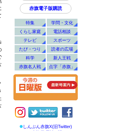
結
に
赤旗電子版購読
て
特集
学問・文化
くらし家庭
電話相談
テレビ
スポーツ
歩
たび・つり
読者の広場
の
で
科学
新人王戦
な
赤旗名人戦
点字「赤旗」
Ｐ
き
た
な
しんぶん赤旗X(旧Twitter)