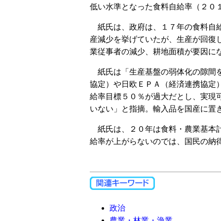
低い水準となった食料自給率（２０
紙氏は、政府は、１７年の食料自給
産減少を挙げていたが、生産が回復
業従事者の減少、耕地面積が要因に
紙氏は「生産基盤の弱体化の隙間を
協定）や日欧ＥＰＡ（経済連携協定
給率目標５０％が過大だとし、実現
いない」と指摘。輸入品を国産に置
紙氏は、２０年は食料・農業基本計
給率が上がらないのでは、国民の納
政治
農業・林業・漁業