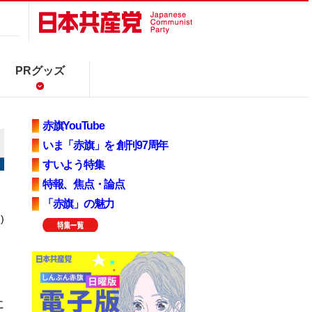
PRグッズ
赤旗YouTube
いま「赤旗」を 創刊97周年
すいよう特集
特報、焦点・論点
「赤旗」の魅力
)
に