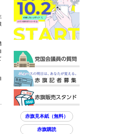
生
農
。
携
自
て
自
赤旗見本紙（無料）
赤旗購読