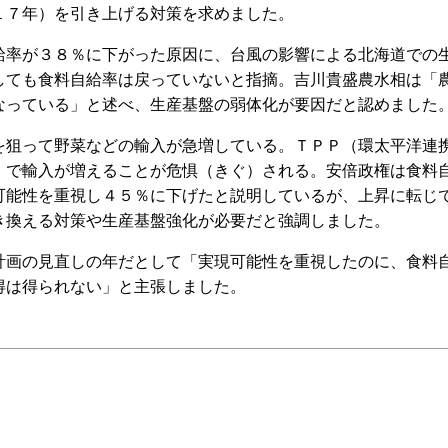
１７年）を引き上げる対策を求めました。
率が３８％に下がった原因に、台風の影響による北海道での
しても食料自給率は戻っていないと指摘。吉川貴盛農水相は「
なっている」と述べ、生産基盤の弱体化が要因だと認めました
狙って野菜などの輸入が急増している。ＴＰＰ（環太平洋連
）で輸入が増えることが危惧（きぐ）される。安倍政権は食料
可能性を重視し４５％に下げたと説明しているが、上昇に転じ
き換える対策や生産基盤強化が必要だと強調しました。
画の見直しの年だとして「実現可能性を重視したのに、食料
得は得られない」と主張しました。