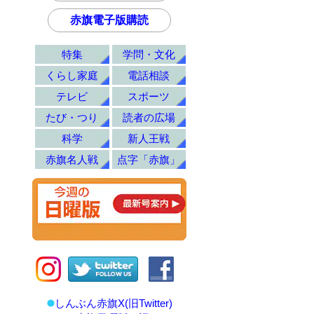
赤旗電子版購読
特集
学問・文化
くらし家庭
電話相談
テレビ
スポーツ
たび・つり
読者の広場
科学
新人王戦
赤旗名人戦
点字「赤旗」
しんぶん赤旗X(旧Twitter)