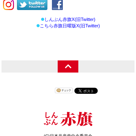
しんぶん赤旗X(旧Twitter)
こちら赤旗日曜版X(旧Twitter)
(C)日本共産党中央委員会