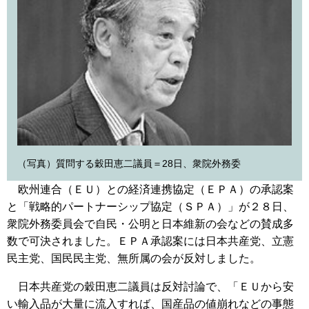
（写真）質問する穀田恵二議員＝28日、衆院外務委
欧州連合（ＥＵ）との経済連携協定（ＥＰＡ）の承認案
と「戦略的パートナーシップ協定（ＳＰＡ）」が２８日、
衆院外務委員会で自民・公明と日本維新の会などの賛成多
数で可決されました。ＥＰＡ承認案には日本共産党、立憲
民主党、国民民主党、無所属の会が反対しました。
日本共産党の穀田恵二議員は反対討論で、「ＥＵから安
い輸入品が大量に流入すれば、国産品の値崩れなどの事態