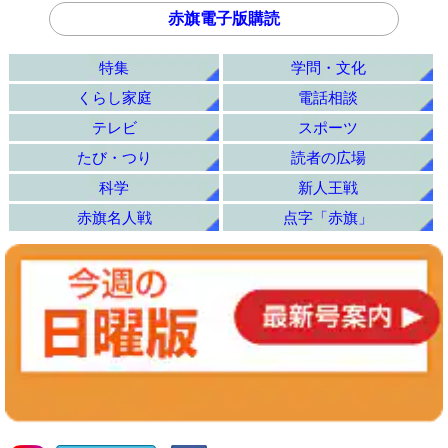
赤旗電子版購読
特集
学問・文化
くらし家庭
電話相談
テレビ
スポーツ
たび・つり
読者の広場
科学
新人王戦
赤旗名人戦
点字「赤旗」