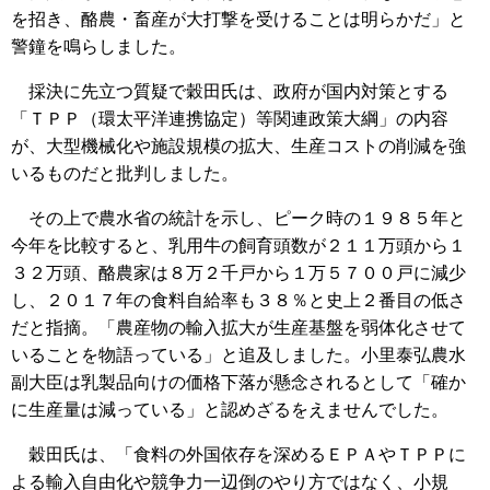
を招き、酪農・畜産が大打撃を受けることは明らかだ」と
警鐘を鳴らしました。
採決に先立つ質疑で穀田氏は、政府が国内対策とする
「ＴＰＰ（環太平洋連携協定）等関連政策大綱」の内容
が、大型機械化や施設規模の拡大、生産コストの削減を強
いるものだと批判しました。
その上で農水省の統計を示し、ピーク時の１９８５年と
今年を比較すると、乳用牛の飼育頭数が２１１万頭から１
３２万頭、酪農家は８万２千戸から１万５７００戸に減少
し、２０１７年の食料自給率も３８％と史上２番目の低さ
だと指摘。「農産物の輸入拡大が生産基盤を弱体化させて
いることを物語っている」と追及しました。小里泰弘農水
副大臣は乳製品向けの価格下落が懸念されるとして「確か
に生産量は減っている」と認めざるをえませんでした。
穀田氏は、「食料の外国依存を深めるＥＰＡやＴＰＰに
よる輸入自由化や競争力一辺倒のやり方ではなく、小規