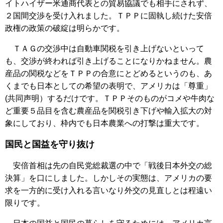
イトハイザー米通商代表との貿易協議でも相手にされず、
２国間交渉を受け入れました。ＴＰＰに固執し続けた安倍
政権の政策の破綻は明らかです。
ＴＡＧの交渉中は自動車関税を引き上げないといって
も、交渉が終われば引き上げることになりかねません。農
産品の関税などをＴＰＰの合意にとどめるというのも、あ
くまでも日本としての希望の表明で、アメリカは「尊重」
(共同声明）するだけです。ＴＰＰそのものがコメや牛肉な
ど重要５品目を含む農産品を関税引き下げや輸入拡大の対
象にしており、枠内でも日本農業への打撃は重大です。
国民と国益を守り抜け
安倍首相は先の自民党総裁選の中で「戦後日本外交の総
決算」を口にしました。しかしその実態は、アメリカの要
求を一方的に受け入れる言いなり外交の見直しとは程遠い
限りです。