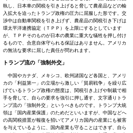
執し、日本車の関税を引き上げると脅して農産品などの輸
入拡大を迫ったトランプ政権の圧力に屈服した形です。交
渉中は自動車関税を引き上げず、農産品の関税引き下げは
環太平洋連携協定（ＴＰＰ）を上限にするとしています
が、ＴＰＰそのものが日本の農業に重大な犠牲を押し付け
るもので、合意自体守られる保証はありません。アメリカ
の無法な要求に屈した責任が問われます。
トランプ流の「強制外交」
中国やカナダ、メキシコ、欧州諸国など各国と、アメリ
カの「利益第一」の立場から激しい「貿易戦争」を繰り広
げているトランプ政権の態度は、関税引き上げや制裁で相
手を脅して、自らの要求を強引に押し通す、文字通りトラ
ンプ流の「強制外交」というべきものです。トランプ大統
領は「国内産業保護」のためだといいますが、中国などへ
の高関税措置が報復を招いてアメリカ国内の産業にも被害
を与えているように、国内産業も守ることはできず、自ら