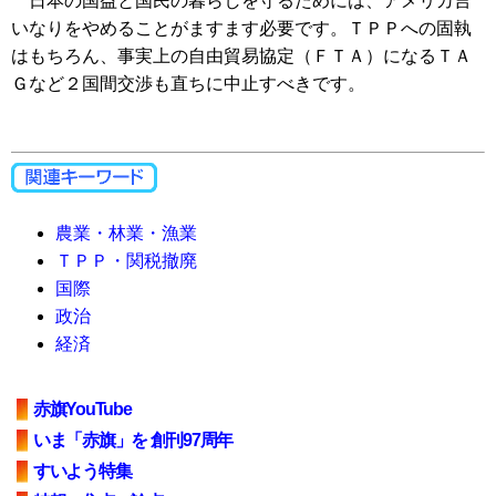
日本の国益と国民の暮らしを守るためには、アメリカ言
いなりをやめることがますます必要です。ＴＰＰへの固執
はもちろん、事実上の自由貿易協定（ＦＴＡ）になるＴＡ
Ｇなど２国間交渉も直ちに中止すべきです。
農業・林業・漁業
ＴＰＰ・関税撤廃
国際
政治
経済
赤旗YouTube
いま「赤旗」を 創刊97周年
すいよう特集