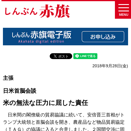
MENU
2018年9月28日(金)
主張
日米首脳会談
米の無法な圧力に屈した責任
日米間の閣僚級の貿易協議に続いて、安倍晋三首相がト
ランプ大統領と首脳会談を開き、農産品など物品貿易協定
（ＴＡＧ）の協議に入ると合意しました。２国間交渉に固