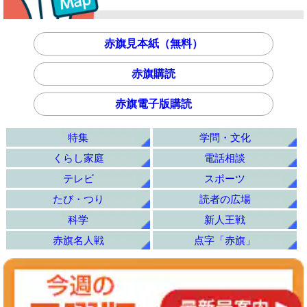
赤旗見本紙（無料）
赤旗購読
赤旗電子版購読
特集
学問・文化
くらし家庭
電話相談
テレビ
スポーツ
たび・つり
読者の広場
科学
新人王戦
赤旗名人戦
点字「赤旗」