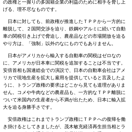
の政権と一握りの多国籍企業の利益のために相手を脅し上
げる、理不尽なものです。
日本に対しても、前政権が推進したＴＰＰから一方的に
離脱して、２国間交渉を迫り、鉄鋼やアルミに続いて自動
車の関税引き上げで脅迫し、農産品などの市場開放を迫る
やり方は、「強制」以外のなにものでもありません。
日本がアメリカから輸入する自動車の関税はゼロなの
に、アメリカが日本車に関税を追加することは不当です。
安倍首相も国連総会での演説で、日本の自動車会社はアメ
リカで現地生産を拡大し雇用を提供していると言及したよ
うに、トランプ政権の要求はどこから見ても道理がありま
せん。コメや牛肉などの農産品も、一方的なＴＰＰ離脱に
ついて米国内の生産者から不満が出たため、日本に輸入拡
大を迫る身勝手さです。
安倍政権はこれまでトランプ政権にＴＰＰへの復帰を働
き掛けるとしてきましたが、茂木敏充経済再生担当相とラ