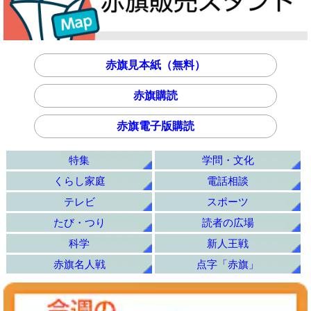
赤旗見本紙（無料）
赤旗購読
赤旗電子版購読
特集
学問・文化
くらし家庭
電話相談
テレビ
スポーツ
たび・つり
読者の広場
科学
新人王戦
赤旗名人戦
点字「赤旗」