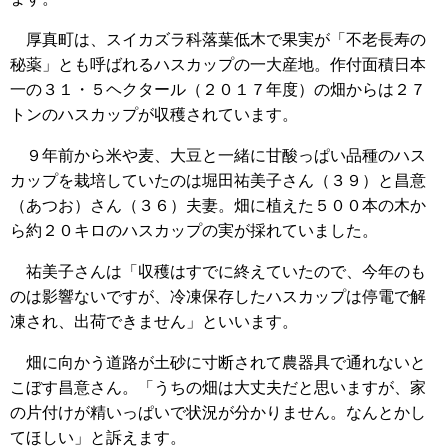
厚真町は、スイカズラ科落葉低木で果実が「不老長寿の
秘薬」とも呼ばれるハスカップの一大産地。作付面積日本
一の３１・５ヘクタール（２０１７年度）の畑からは２７
トンのハスカップが収穫されています。
９年前から米や麦、大豆と一緒に甘酸っぱい品種のハス
カップを栽培していたのは堀田祐美子さん（３９）と昌意
（あつお）さん（３６）夫妻。畑に植えた５００本の木か
ら約２０キロのハスカップの実が採れていました。
祐美子さんは「収穫はすでに終えていたので、今年のも
のは影響ないですが、冷凍保存したハスカップは停電で解
凍され、出荷できません」といいます。
畑に向かう道路が土砂に寸断されて農器具で通れないと
こぼす昌意さん。「うちの畑は大丈夫だと思いますが、家
の片付けが精いっぱいで状況が分かりません。なんとかし
てほしい」と訴えます。