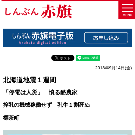
MENU
2018年9月14日(金)
北海道地震１週間
「停電は人災」 憤る酪農家
搾乳の機械稼働せず 乳牛１割死ぬ
標茶町