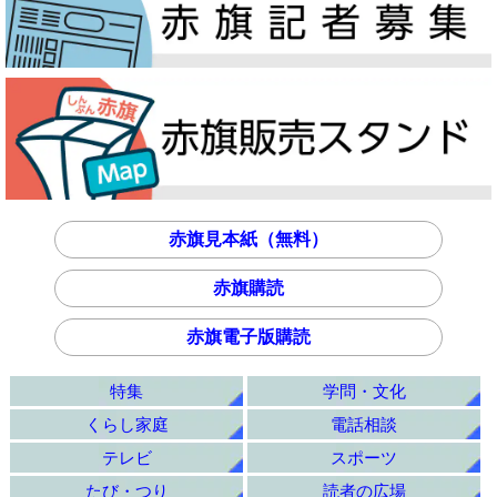
赤旗見本紙（無料）
赤旗購読
赤旗電子版購読
特集
学問・文化
くらし家庭
電話相談
テレビ
スポーツ
たび・つり
読者の広場