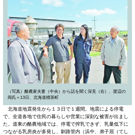
（写真）酪農家夫妻（中央）から話を聞く深見（右）、渡辺の
両氏＝13日、北海道標茶町
北海道地震発生から１３日で１週間。地震による停電
で、全道各地で住民の暮らしや営業に深刻な被害が出まし
た。道東の酪農地域では、停電で搾乳できず、乳量低下に
つながる乳房炎が多発し、釧路管内（浜中、弟子屈（てし