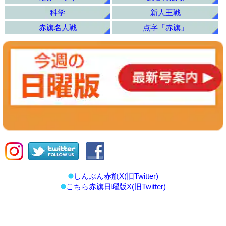
科学
新人王戦
赤旗名人戦
点字「赤旗」
しんぶん赤旗X(旧Twitter)
こちら赤旗日曜版X(旧Twitter)