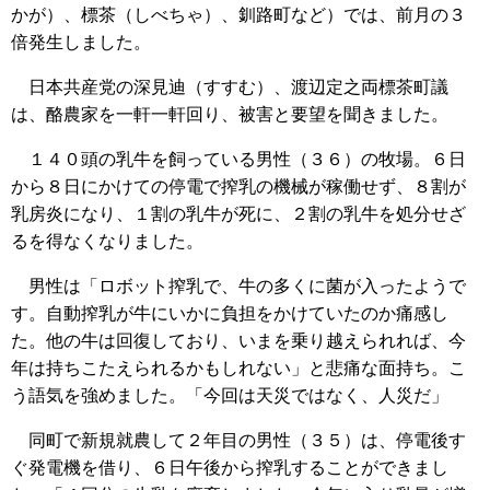
かが）、標茶（しべちゃ）、釧路町など）では、前月の３
倍発生しました。
日本共産党の深見迪（すすむ）、渡辺定之両標茶町議
は、酪農家を一軒一軒回り、被害と要望を聞きました。
１４０頭の乳牛を飼っている男性（３６）の牧場。６日
から８日にかけての停電で搾乳の機械が稼働せず、８割が
乳房炎になり、１割の乳牛が死に、２割の乳牛を処分せざ
るを得なくなりました。
男性は「ロボット搾乳で、牛の多くに菌が入ったようで
す。自動搾乳が牛にいかに負担をかけていたのか痛感し
た。他の牛は回復しており、いまを乗り越えられれば、今
年は持ちこたえられるかもしれない」と悲痛な面持ち。こ
う語気を強めました。「今回は天災ではなく、人災だ」
同町で新規就農して２年目の男性（３５）は、停電後す
ぐ発電機を借り、６日午後から搾乳することができまし