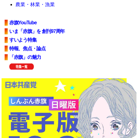
農業・林業・漁業
赤旗YouTube
いま「赤旗」を 創刊97周年
すいよう特集
特報、焦点・論点
「赤旗」の魅力