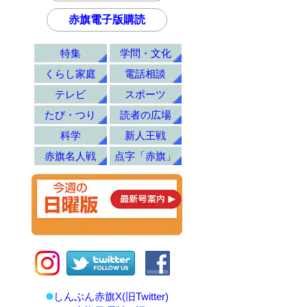
赤旗電子版購読
特集
学問・文化
くらし家庭
電話相談
テレビ
スポーツ
たび・つり
読者の広場
科学
新人王戦
赤旗名人戦
点字「赤旗」
しんぶん赤旗X(旧Twitter)