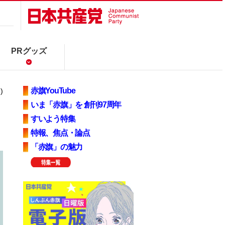
PRグッズ
赤旗YouTube
)
いま「赤旗」を 創刊97周年
すいよう特集
特報、焦点・論点
「赤旗」の魅力