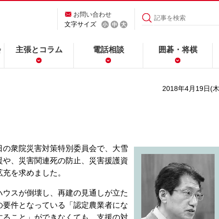
お問い合わせ
文字サイズ
会
主張とコラム
電話相談
囲碁・将棋
2018年4月19日(木
の衆院災害対策特別委員会で、大雪
援や、災害関連死の防止、災害援護資
拡充を求めました。
ウスが倒壊し、再建の見通しが立た
の要件となっている「認定農業者にな
すること」ができなくても、支援の対