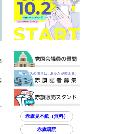
指
因
赤旗見本紙（無料）
赤旗購読