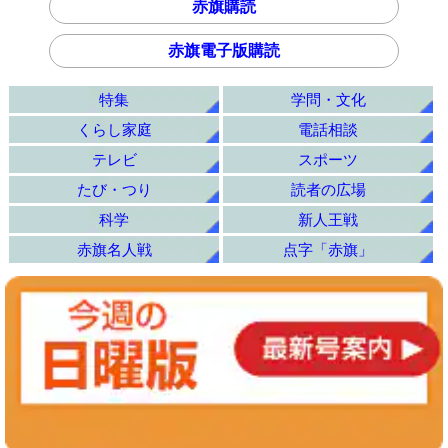
赤旗購読
赤旗電子版購読
特集
学問・文化
くらし家庭
電話相談
テレビ
スポーツ
たび・つり
読者の広場
科学
新人王戦
赤旗名人戦
点字「赤旗」