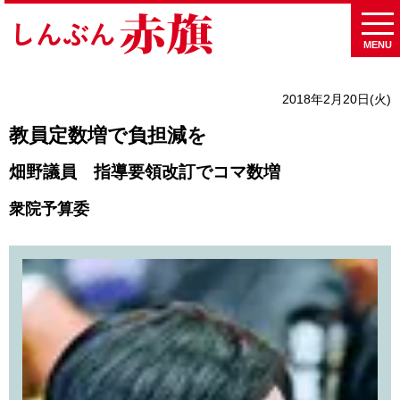
MENU
2018年2月20日(火)
教員定数増で負担減を
畑野議員 指導要領改訂でコマ数増
衆院予算委