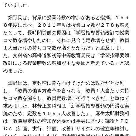
ていました。
畑野氏は、背景に授業時数の増加があると指摘。１９９
８年度に比べ、２０１１年度は授業コマ数が２７８も増え
たとして、長時間労働の原因は「学習指導要領改訂で授業
コマ数を増やしたのに、それに見合う定数増をせず、教員
１人当たりの持ちコマ数が増えたからだ」と追及しまし
た。文科省の高橋道和初等中等教育局長は「学習指導要領
改訂による授業時数の増加が主な要因と考えている」と認
めました。
畑野氏は、定数増に背を向けてきたのは政府だと批判
し、「教員の働き方改革を言うなら、教員１人当たりの持
ちコマ数を減らし、教員定数増こそ行うべきだ」と重ねて
求めました。林芳正文科相は「新学習指導要領の円滑な実
施のため、定数を１５９５人改善した」、麻生太郎財務相
は「教職員定数の増加が必要かは事実に基づく議論とＰＤ
ＣＡ（計画、実行、評価、改善）サイクルの確立等検討し