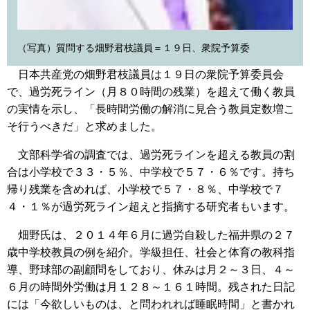
（写真）質問する畑野君枝議員＝１９日、衆院予算委
日本共産党の畑野君枝議員は１９日の衆院予算委員会
で、過労死ライン（月８０時間の残業）を超えて働く教員
の実情を示し、「長時間労働の解消に見合う教員定数増こ
そ行うべきだ」と求めました。
文部科学省の調査では、過労死ラインを超える教員の割
合は小学校で３３・５％、中学校で５７・６％です。持ち
帰り残業を含めれば、小学校で５７・８％、中学校で７
４・１％が過労死ライン超えと指摘する研究者もいます。
畑野氏は、２０１４年６月に過労自殺した福井県の２７
歳中学校教員の例を紹介。学級担任、社会と体育の教科指
導、野球部の副顧問をしており、休みは月２～３日、４～
６月の時間外労働は月１２８～１６１時間。残された日記
には「今欲しいものは、と問われれば睡眠時間」と書かれ