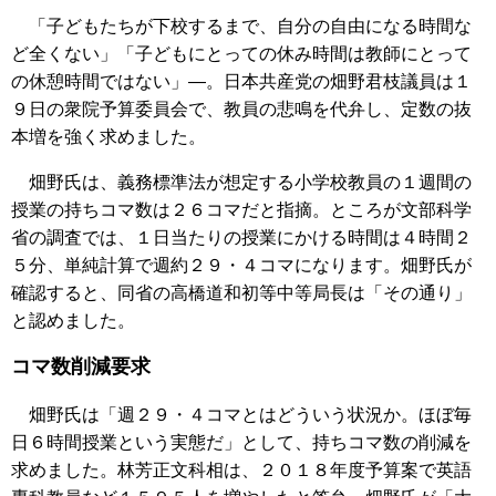
「子どもたちが下校するまで、自分の自由になる時間な
ど全くない」「子どもにとっての休み時間は教師にとって
の休憩時間ではない」―。日本共産党の畑野君枝議員は１
９日の衆院予算委員会で、教員の悲鳴を代弁し、定数の抜
本増を強く求めました。
畑野氏は、義務標準法が想定する小学校教員の１週間の
授業の持ちコマ数は２６コマだと指摘。ところが文部科学
省の調査では、１日当たりの授業にかける時間は４時間２
５分、単純計算で週約２９・４コマになります。畑野氏が
確認すると、同省の高橋道和初等中等局長は「その通り」
と認めました。
コマ数削減要求
畑野氏は「週２９・４コマとはどういう状況か。ほぼ毎
日６時間授業という実態だ」として、持ちコマ数の削減を
求めました。林芳正文科相は、２０１８年度予算案で英語