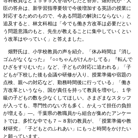
専科教員など１５９５人を増やしたと答弁。畑野氏が「大
臣の答弁は、新学習指導要領で今後増加する英語の授業に
対応するためのもので、今ある問題の解決にならない」と
追及すると、林文科相は「今でも働き方改革は必要だとい
う問題意識のもと、先生が教えることに集中していくとい
う改革はやっていく」と答えました。
畑野氏は、小学校教員の声を紹介。「休み時間は『消し
ゴムがなくなった』『○○ちゃんがけんかしてる』『転んで
ひざをすりむいた』など、子どもの対応に追われる」「子
どもが下校した後も会議や研修が入り、授業準備や宿題の
点検、親への対応など、勤務時間後に行っている」「働き
方改革というなら、国が責任を持って教員を増やし、１学
級の子どもの数を少なくしてほしい。さまざまなスタッフ
が入っても、専門性のない方も多く、かえって担任の負担
が増える」―。千葉県の教職員から組合が集めたアンケー
トでは、多忙な中でも７～８割の教員が、「授業準備や教
材研究」「子どもとのふれあい」にもっと時間をかけたい
と願っています。