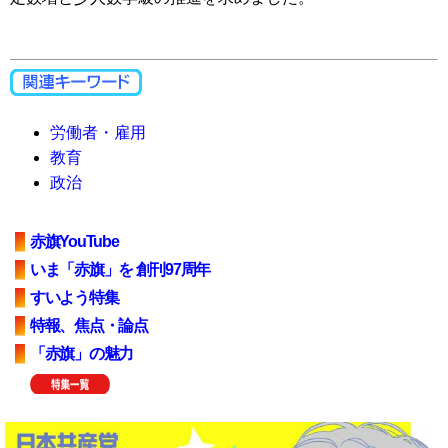
労働者・雇用
教育
政治
赤旗YouTube
いま「赤旗」を 創刊97周年
すいよう特集
特報、焦点・論点
「赤旗」の魅力