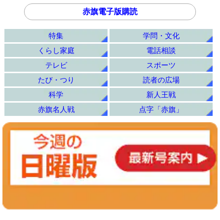
赤旗電子版購読
特集
学問・文化
くらし家庭
電話相談
テレビ
スポーツ
たび・つり
読者の広場
科学
新人王戦
赤旗名人戦
点字「赤旗」